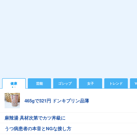
健康
芸能
ゴシップ
女子
トレンド
Y
465gで321円 ドンキプリン品薄
麻辣湯 具材次第でカツ丼級に
うつ病患者の本音とNGな接し方