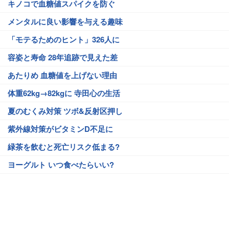
キノコで血糖値スパイクを防ぐ
メンタルに良い影響を与える趣味
「モテるためのヒント」326人に
容姿と寿命 28年追跡で見えた差
あたりめ 血糖値を上げない理由
体重62kg→82kgに 寺田心の生活
夏のむくみ対策 ツボ&反射区押し
紫外線対策がビタミンD不足に
緑茶を飲むと死亡リスク低まる?
ヨーグルト いつ食べたらいい?