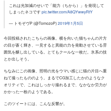
これは光加減のせいで「能力（ちから）」を発現して
しまったネコです
pic.twitter.com/A8QYwwyRtY
— トモぞヴP (@TomozoP)
2019年1月5日
今回投稿されたこちらの画像。横を向いた猫ちゃんの片方
の目が蒼く輝き、一見すると異能の力を発動させている雰
囲気を醸し出している。とてもクールな一枚だ。氷系の技
とか出しそう。
ちなみにこの画像、照明の光をウマい感じに猫の片目へ重
ねて撮ったもののよう。まるでCG加工したかのようなク
オリティで、これはしっかり撮れるまで、なかなか労力が
かかった一枚のようである。
このツイートには、こんな反響が。