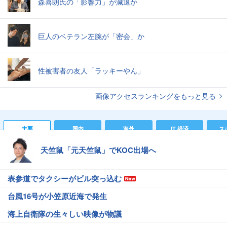
森喜朗氏の「影響力」が減退か
巨人のベテラン左腕が「密会」か
性被害者の友人「ラッキーやん」
画像アクセスランキングをもっと見る
主要
国内
海外
IT 経済
ス
天竺鼠「元天竺鼠」でKOC出場へ
表参道でタクシーがビル突っ込む
台風16号が小笠原近海で発生
海上自衛隊の生々しい映像が物議