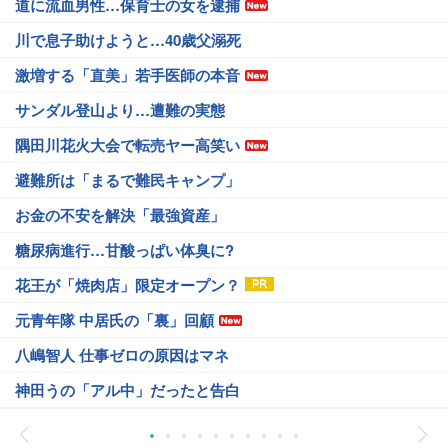
道に流血男性…保育士の女を逮捕
川で息子助けようと…40歳父溺死
激増する「直美」若手医師の本音
サンダル登山より…遭難の実態
隅田川花火大会で転売ヤー高笑い
避難所は「まるで難民キャンプ」
お金の不安を解決「最強資産」
糖尿病進行…甘酸っぱい体臭に?
花王が「焼肉店」限定オープン？
元青年隊 中居氏の「裏」回顧
八嶋智人 仕事ゼロの原因はマネ
神田うの「アル中」だったと告白