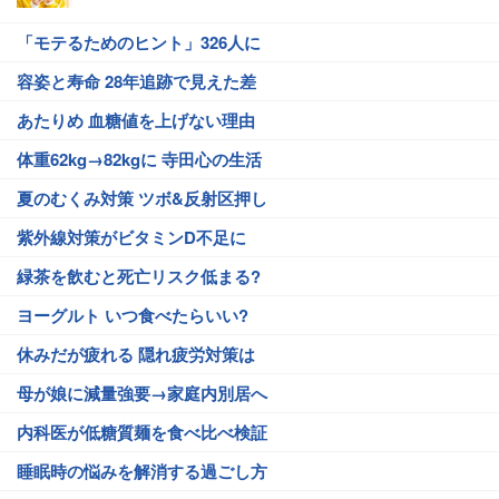
「モテるためのヒント」326人に
容姿と寿命 28年追跡で見えた差
あたりめ 血糖値を上げない理由
体重62kg→82kgに 寺田心の生活
夏のむくみ対策 ツボ&反射区押し
紫外線対策がビタミンD不足に
緑茶を飲むと死亡リスク低まる?
ヨーグルト いつ食べたらいい?
休みだが疲れる 隠れ疲労対策は
母が娘に減量強要→家庭内別居へ
内科医が低糖質麺を食べ比べ検証
睡眠時の悩みを解消する過ごし方