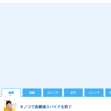
健康
芸能
ゴシップ
女子
トレンド
Y
キノコで血糖値スパイクを防ぐ