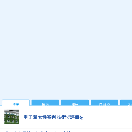
主要
国内
海外
IT 経済
ス
甲子園 女性審判 技術で評価を