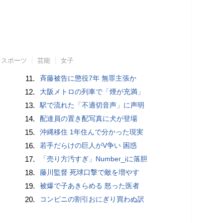
スポーツ
芸能
女子
11.
斉藤被告に懲役7年 無罪主張か
12.
大阪メトロの列車で「煙が充満」
13.
駅で流れた「不適切音声」に声明
14.
配達員の置き配写真に犬が登場
15.
沖縄移住 1年住んで分かった現実
16.
若手だらけの巨人がV争い 困惑
17.
「売り方汚すぎ」Number_iに落胆
18.
藤川監督 死球口撃で敵を増やす
19.
被爆で子あきらめる 怒った医者
20.
コンビニの割引おにぎり買わぬ訳