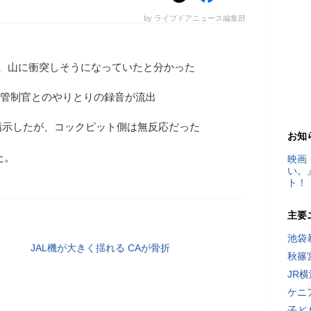
by ライブドアニュース編集部
日、山に衝突しそうになっていたと分かった
トと管制官とのやりとりの録音が流出
指示したが、コックピット側は無反応だった
お知
た。
映画
い。
ト！
主要
池袋
JAL機が大きく揺れる CAが骨折
秋篠
JR
ケニ
子ど