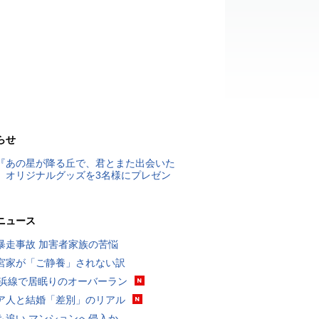
らせ
『あの星が降る丘で、君とまた出会いた
』オリジナルグッズを3名様にプレゼン
ニュース
暴走事故 加害者家族の苦悩
宮家が「ご静養」されない訳
横浜線で居眠りのオーバーラン
ア人と結婚「差別」のリアル
も追い マンションへ侵入か