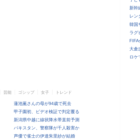
新幹
レン
韓国
ラグ
FI
大倉
ロケ
芸能
ゴシップ
女子
トレンド
蓮池薫さんの母が94歳で死去
甲子園初、ビデオ検証で判定覆る
新潟県中越に線状降水帯直前予測
パキスタン、警察隊が千人殺害か
声優で雀士の伊達朱里紗が結婚