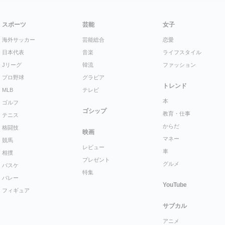
スポーツ
芸能
女子
海外サッカー
芸能総合
恋愛
日本代表
音楽
ライフスタイル
Jリーグ
韓流
ファッション
プロ野球
グラビア
トレンド
MLB
テレビ
本
ゴルフ
ゴシップ
教育・仕事
テニス
からだ
格闘技
映画
マネー
競馬
レビュー
車
相撲
プレゼント
グルメ
バスケ
特集
バレー
YouTube
フィギュア
サブカル
アニメ