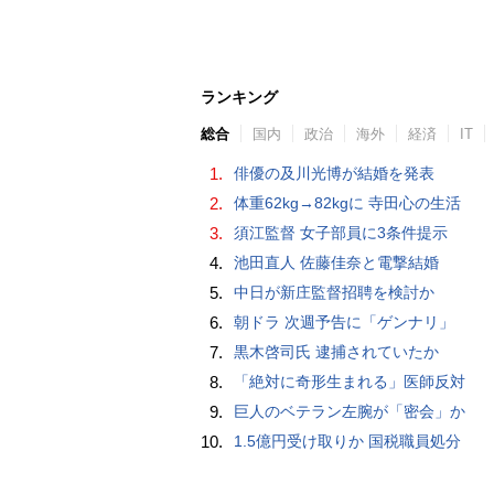
ランキング
総合
国内
政治
海外
経済
IT
1.
俳優の及川光博が結婚を発表
2.
体重62kg→82kgに 寺田心の生活
3.
須江監督 女子部員に3条件提示
4.
池田直人 佐藤佳奈と電撃結婚
5.
中日が新庄監督招聘を検討か
6.
朝ドラ 次週予告に「ゲンナリ」
7.
黒木啓司氏 逮捕されていたか
8.
「絶対に奇形生まれる」医師反対
9.
巨人のベテラン左腕が「密会」か
10.
1.5億円受け取りか 国税職員処分