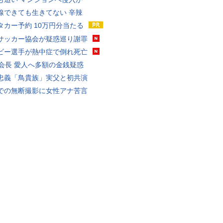
線できても生きてない 辛辣
タカー予約 10万円分当たる
サッカー協会が疑惑巡り謝罪
ビー選手が熱中症で倒れ死亡
FA会長 愛人へ多額の金銭疑惑
忠義「鳥貴族」実父と初共演
での無断撮影に女性アナ苦言