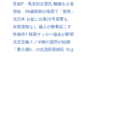
音楽P・蔦谷好位置氏 離婚を公表
宿命…99歳医師が地震で「覚悟」
北日本 お盆に台風15号直撃も
在留資格なし 越人が惨事起こす
性接待? 韓国サッカー協会が釈明
北京五輪スノボ銅の冨田が結婚
「要介護5」の志茂田景樹氏 今は