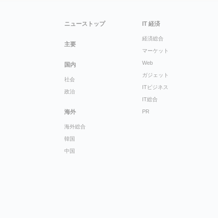
ニューストップ
IT 経済
経済総合
主要
マーケット
Web
国内
ガジェット
社会
ITビジネス
政治
IT総合
海外
PR
海外総合
韓国
中国