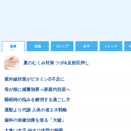
健康
芸能
ゴシップ
女子
トレンド
Y
夏のむくみ対策 ツボ&反射区押し
紫外線対策がビタミンD不足に
母が娘に減量強要→家庭内別居へ
睡眠時の悩みを解消する過ごし方
運動より代謝 人体の省エネ戦略
歯科の保健治療を巡る「大嘘」
大食い女子 46キロ体型の秘密