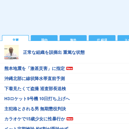
主要
国内
海外
IT 経済
ス
正常な組織を誤摘出 重篤な状態
熊本地震を「激甚災害」に指定
沖縄北部に線状降水帯直前予測
下着見たくて盗撮 巡査部長送検
H3ロケット9号機 10日打ち上げへ
主犯格とされる男 無期懲役判決
カラオケで15歳少女に性暴行か
ペット定期検診 約6割が受診せず