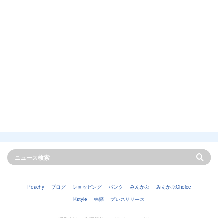
Peachy
ブログ
ショッピング
バンク
みんかぶ
みんかぶChoice
Kstyle
株探
プレスリリース