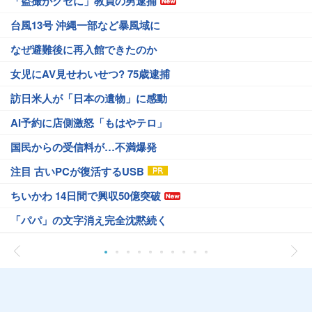
「盗撮がクセに」教員の男逮捕
台風13号 沖縄一部など暴風域に
なぜ避難後に再入館できたのか
女児にAV見せわいせつ? 75歳逮捕
訪日米人が「日本の遺物」に感動
AI予約に店側激怒「もはやテロ」
国民からの受信料が…不満爆発
注目 古いPCが復活するUSB
ちいかわ 14日間で興収50億突破
「パパ」の文字消え完全沈黙続く