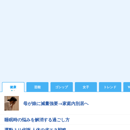
健康
芸能
ゴシップ
女子
トレンド
Y
母が娘に減量強要→家庭内別居へ
睡眠時の悩みを解消する過ごし方
運動より代謝 人体の省エネ戦略