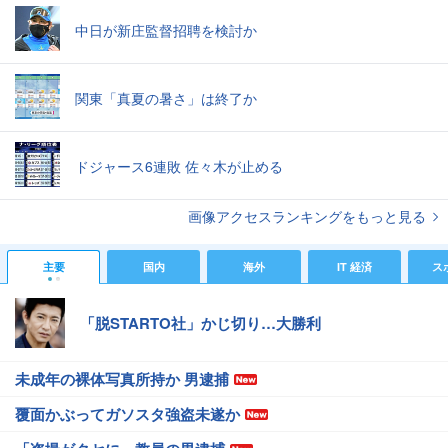
中日が新庄監督招聘を検討か
関東「真夏の暑さ」は終了か
ドジャース6連敗 佐々木が止める
画像アクセスランキングをもっと見る
主要
国内
海外
IT 経済
ス
「脱STARTO社」かじ切り…大勝利
未成年の裸体写真所持か 男逮捕
覆面かぶってガソスタ強盗未遂か