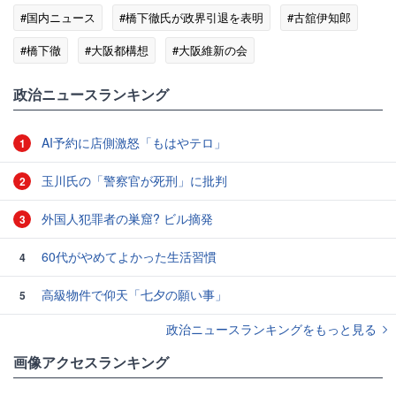
#国内ニュース
#橋下徹氏が政界引退を表明
#古舘伊知郎
#橋下徹
#大阪都構想
#大阪維新の会
政治ニュースランキング
AI予約に店側激怒「もはやテロ」
1
玉川氏の「警察官が死刑」に批判
2
外国人犯罪者の巣窟? ビル摘発
3
60代がやめてよかった生活習慣
4
高級物件で仰天「七夕の願い事」
5
政治ニュースランキングをもっと見る
画像アクセスランキング