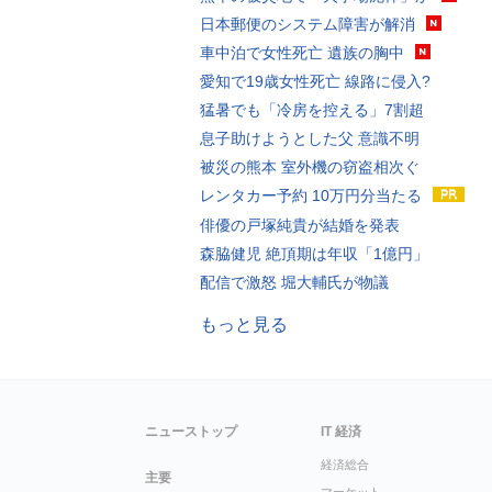
日本郵便のシステム障害が解消
車中泊で女性死亡 遺族の胸中
愛知で19歳女性死亡 線路に侵入?
猛暑でも「冷房を控える」7割超
息子助けようとした父 意識不明
被災の熊本 室外機の窃盗相次ぐ
レンタカー予約 10万円分当たる
俳優の戸塚純貴が結婚を発表
森脇健児 絶頂期は年収「1億円」
配信で激怒 堀大輔氏が物議
もっと見る
ニューストップ
IT 経済
経済総合
主要