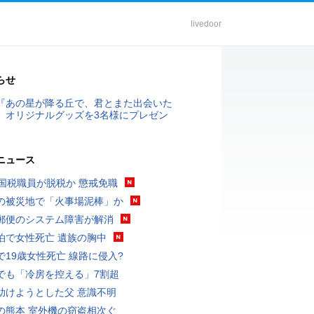
livedoor
らせ
『あの星が降る丘で、君とまた出会いた
』オリジナルグッズを3名様にプレゼン
ニュース
歳国税職員が脱税か 懲戒免職
の被災地で「火事場泥棒」か
郵便のシステム障害が解消
泊で女性死亡 遺族の胸中
で19歳女性死亡 線路に侵入?
でも「冷房を控える」7割超
助けようとした父 意識不明
の熊本 室外機の窃盗相次ぐ