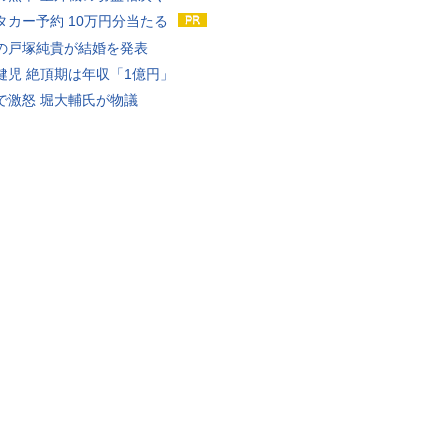
タカー予約 10万円分当たる
の戸塚純貴が結婚を発表
健児 絶頂期は年収「1億円」
で激怒 堀大輔氏が物議