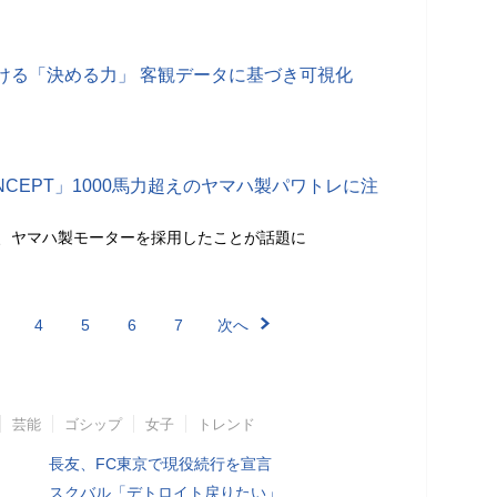
ける「決める力」 客観データに基づき可視化
CONCEPT」1000馬力超えのヤマハ製パワトレに注
がけ、ヤマハ製モーターを採用したことが話題に
4
5
6
7
次へ
芸能
ゴシップ
女子
トレンド
長友、FC東京で現役続行を宣言
スクバル「デトロイト戻りたい」