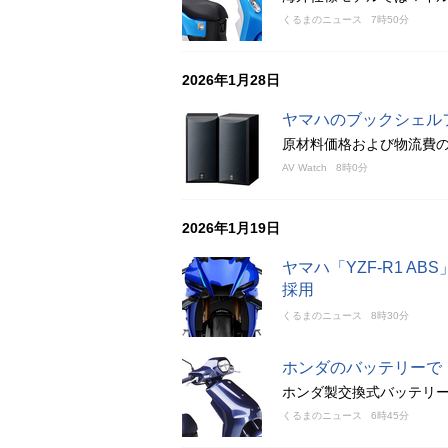
くるまのニュース
7時50分
2026年1月28日
ヤマハのブックシェルフ
原材料価格および物流費
AV Watch
8時0分
2026年1月19日
ヤマハ「YZF-R1 
採用
くるまのニュース
8時30分
ホンダのバッテリーで
ホンダ製交換式バッテリー
くるまのニュース
6時45分