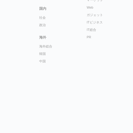
マーケット
Web
国内
ガジェット
社会
ITビジネス
政治
IT総合
海外
PR
海外総合
韓国
中国