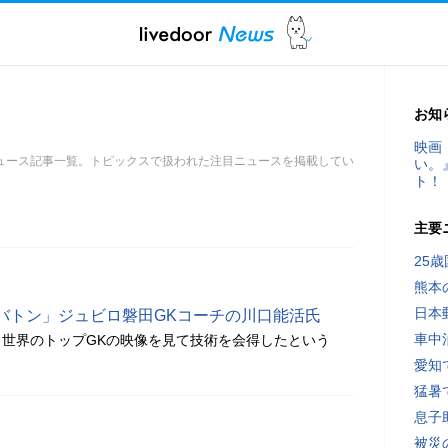
お知
映画
ュース記事一覧。トピックスで扱われた注目ニュースを掲載してい
い。
ト！
主要
25
熊本
日本
バトン」ジュビロ磐田GKコーチの川口能活氏
車中
世界のトップGKの映像を見て技術を会得したという
愛知
猛暑
息子
被災