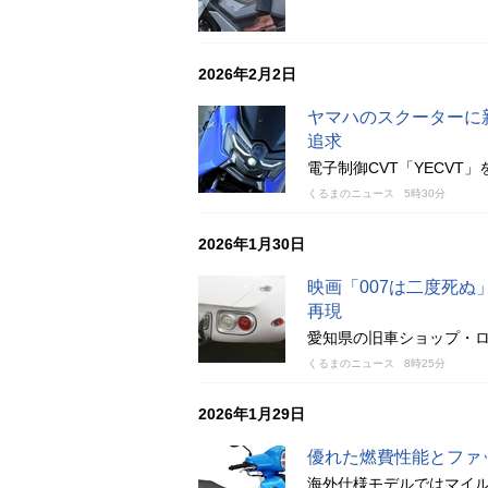
2026年2月2日
ヤマハのスクーターに
追求
電子制御CVT「YECV
くるまのニュース
5時30分
2026年1月30日
映画「007は二度死ぬ
再現
愛知県の旧車ショップ・ロ
くるまのニュース
8時25分
2026年1月29日
優れた燃費性能とファ
海外仕様モデルではマイ