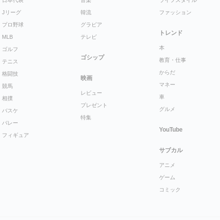
日本代表
音楽
ライフスタイル
Jリーグ
韓流
ファッション
プロ野球
グラビア
トレンド
MLB
テレビ
本
ゴルフ
ゴシップ
教育・仕事
テニス
からだ
格闘技
映画
マネー
競馬
レビュー
車
相撲
プレゼント
グルメ
バスケ
特集
バレー
YouTube
フィギュア
サブカル
アニメ
ゲーム
コミック