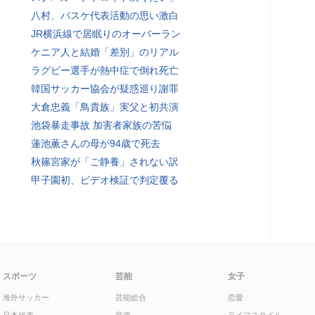
八村、バスケ代表活動の思い激白
JR横浜線で居眠りのオーバーラン
ケニア人と結婚「差別」のリアル
ラグビー選手が熱中症で倒れ死亡
韓国サッカー協会が疑惑巡り謝罪
大倉忠義「鳥貴族」実父と初共演
池袋暴走事故 加害者家族の苦悩
蓮池薫さんの母が94歳で死去
秋篠宮家が「ご静養」されない訳
甲子園初、ビデオ検証で判定覆る
スポーツ
芸能
女子
海外サッカー
芸能総合
恋愛