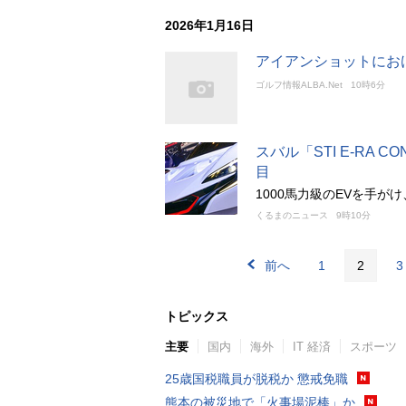
2026年1月16日
アイアンショットにお
ゴルフ情報ALBA.Net
10時6分
スバル「STI E-RA 
目
1000馬力級のEVを手
くるまのニュース
9時10分
前へ
1
2
3
トピックス
主要
国内
海外
IT 経済
スポーツ
25歳国税職員が脱税か 懲戒免職
熊本の被災地で「火事場泥棒」か