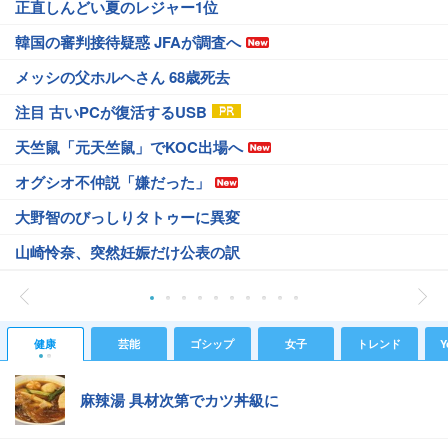
正直しんどい夏のレジャー1位
韓国の審判接待疑惑 JFAが調査へ
メッシの父ホルヘさん 68歳死去
注目 古いPCが復活するUSB
天竺鼠「元天竺鼠」でKOC出場へ
オグシオ不仲説「嫌だった」
大野智のびっしりタトゥーに異変
山崎怜奈、突然妊娠だけ公表の訳
健康
芸能
ゴシップ
女子
トレンド
Y
麻辣湯 具材次第でカツ丼級に