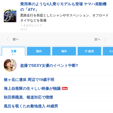
乗用車のような4人乗りモデルも登場 ヤマハ発動機
の「ATV」
悪路走行を前提としたシャシやサスペンション、オフロード
タイヤなどを装備
くるまのニュース
16:10
前ヘ
次ヘ
主要
国内
海外
IT 経済
ス
盗撮でSEXY女優のイベント中断?
槍ヶ岳に遺体 周辺で19歳不明
海上自衛隊の生々しい映像が物議
秋田県職員、報道対応で喫煙
風呂を覗くため敷地侵入 49歳男