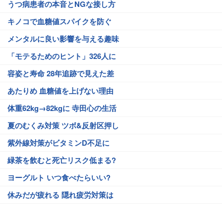
うつ病患者の本音とNGな接し方
キノコで血糖値スパイクを防ぐ
メンタルに良い影響を与える趣味
「モテるためのヒント」326人に
容姿と寿命 28年追跡で見えた差
あたりめ 血糖値を上げない理由
体重62kg→82kgに 寺田心の生活
夏のむくみ対策 ツボ&反射区押し
紫外線対策がビタミンD不足に
緑茶を飲むと死亡リスク低まる?
ヨーグルト いつ食べたらいい?
休みだが疲れる 隠れ疲労対策は