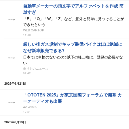
自動車メーカーの頭文字でアルファベットを作成 簡
単すぎ
「E」「Q」「W」「Z」など、意外と簡単に見つけることが
できたという
WEB CARTOP
11:40
厳しい排ガス規制でキャブ装備バイクはほぼ絶滅に
なぜ新車販売できる?
日本では車検のない250cc以下の軽二輪は、登録の必要がな
い
乗りものニュース
09:42
2025年6月21日
「OTOTEN 2025」が東京国際フォーラムで開幕 カ
ーオーディオも出展
AV Watch
17:51
2025年6月13日