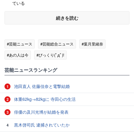
ている
続きを読む
#芸能ニュース
#芸能総合ニュース
#葉月里緒奈
#あの人は今
#びっくり(ﾟдﾟ)!
芸能ニュースランキング
池田直人 佐藤佳奈と電撃結婚
1
体重62kg→82kgに 寺田心の生活
2
俳優の及川光博が結婚を発表
3
黒木啓司氏 逮捕されていたか
4