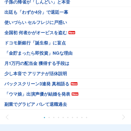
子孫の帰省が「しんどい」と本音
出廷も「わずか4分」で退廷一幕
使いづらい セルフレジに戸惑い
全国初 何者かがオービスを盗む
ドコモ新銀行「誕生祭」に盲点
「金貯まったら即投資」NGな理由
月1万円の配当金 獲得する手段は
少し本音で アリアナが活休説明
バックスクリーン3連発 真相語る
「ウマ娘」出演声優が結婚を発表
副業でグラビア バレて退職過去