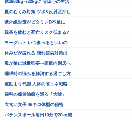
体重62kg→82kgに 寺田心の生活
夏のむくみ対策 ツボ&反射区押し
紫外線対策がビタミンD不足に
緑茶を飲むと死亡リスク低まる?
ヨーグルト いつ食べるといいの
休みだが疲れる 隠れ疲労対策は
母が娘に減量強要→家庭内別居へ
睡眠時の悩みを解消する過ごし方
運動より代謝 人体の省エネ戦略
歯科の保健治療を巡る「大嘘」
大食い女子 46キロ体型の秘密
バランスボール毎日10分で20kg減