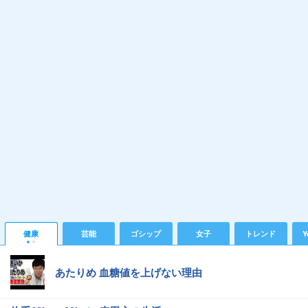
健康
芸能
ゴシップ
女子
トレンド
Y
あたりめ 血糖値を上げない理由