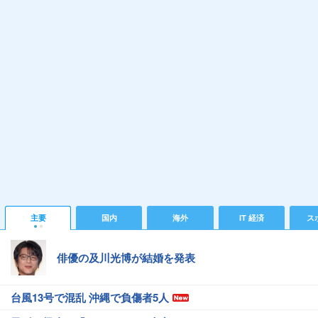
主要
国内
海外
IT 経済
ス
俳優の及川光博が結婚を発表
台風13号で混乱 沖縄で負傷者5人