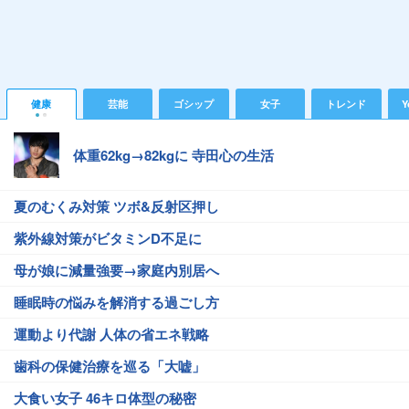
健康
芸能
ゴシップ
女子
トレンド
Y
体重62kg→82kgに 寺田心の生活
夏のむくみ対策 ツボ&反射区押し
紫外線対策がビタミンD不足に
母が娘に減量強要→家庭内別居へ
睡眠時の悩みを解消する過ごし方
運動より代謝 人体の省エネ戦略
歯科の保健治療を巡る「大嘘」
大食い女子 46キロ体型の秘密