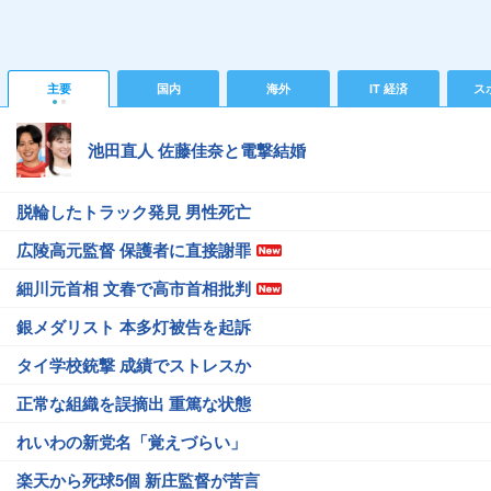
主要
国内
海外
IT 経済
ス
池田直人 佐藤佳奈と電撃結婚
脱輪したトラック発見 男性死亡
広陵高元監督 保護者に直接謝罪
細川元首相 文春で高市首相批判
銀メダリスト 本多灯被告を起訴
タイ学校銃撃 成績でストレスか
正常な組織を誤摘出 重篤な状態
れいわの新党名「覚えづらい」
楽天から死球5個 新庄監督が苦言