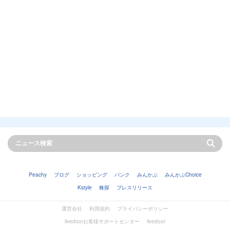
Peachy
ブログ
ショッピング
バンク
みんかぶ
みんかぶChoice
Kstyle
株探
プレスリリース
運営会社
利用規約
プライバシーポリシー
livedoorお客様サポートセンター
livedoor