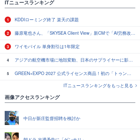
ITニュースランキング
KDDIローミング終了 楽天の課題
1
藤原竜也さん、「SKYSEA Client View」新CMで「AI労務改善」をアピール 働き方をAIが分析したら「すぐに休んで」と言われる？
2
ワイモバイル 単身割引は1年限定
3
アジアの航空機市場に地殻変動、日本のサプライヤーに影響も
4
GREEN×EXPO 2027 公式ライセンス商品！初の「トゥンクトゥンク」公式LINEスタンプ、販売開始
5
ITニュースランキングをもっと見る
画像アクセスランキング
中日が新庄監督招聘を検討か
朝ドラ 次週予告に「ゲンナリ」