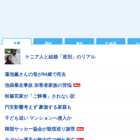
主要
国内
海外
IT 経済
ス
ケニア人と結婚「差別」のリアル
蓮池薫さんの母が94歳で死去
池袋暴走事故 加害者家族の苦悩
秋篠宮家が「ご静養」されない訳
円安影響考えず 豪遊する家庭も
子ども追い マンションへ侵入か
韓国サッカー協会が疑惑巡り謝罪
ラグビー選手が熱中症で倒れ死亡