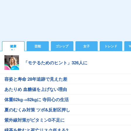
健康
芸能
ゴシップ
女子
トレンド
Y
「モテるためのヒント」326人に
容姿と寿命 28年追跡で見えた差
あたりめ 血糖値を上げない理由
体重62kg→82kgに 寺田心の生活
夏のむくみ対策 ツボ&反射区押し
紫外線対策がビタミンD不足に
緑茶を飲むと死亡リスク低まる?