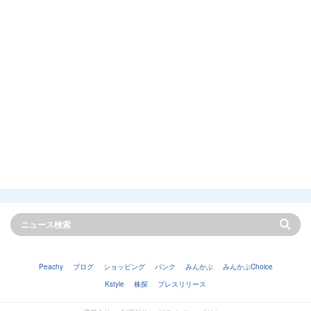
Peachy
ブログ
ショッピング
バンク
みんかぶ
みんかぶChoice
Kstyle
株探
プレスリリース