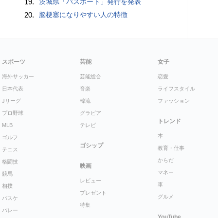
19.
茨城県「パスポート」発行を発表
20.
脳梗塞になりやすい人の特徴
スポーツ
芸能
女子
海外サッカー
芸能総合
恋愛
日本代表
音楽
ライフスタイル
Jリーグ
韓流
ファッション
プロ野球
グラビア
トレンド
MLB
テレビ
本
ゴルフ
ゴシップ
教育・仕事
テニス
からだ
格闘技
映画
マネー
競馬
レビュー
車
相撲
プレゼント
グルメ
バスケ
特集
バレー
YouTube