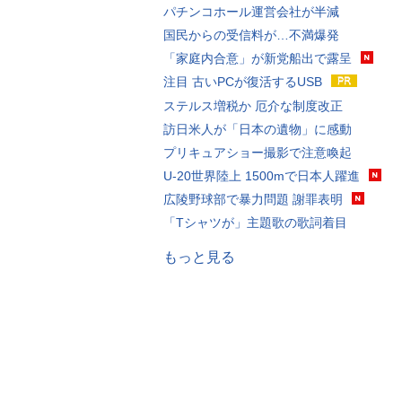
パチンコホール運営会社が半減
国民からの受信料が…不満爆発
「家庭内合意」が新党船出で露呈
注目 古いPCが復活するUSB
ステルス増税か 厄介な制度改正
訪日米人が「日本の遺物」に感動
プリキュアショー撮影で注意喚起
U-20世界陸上 1500mで日本人躍進
広陵野球部で暴力問題 謝罪表明
「Tシャツが」主題歌の歌詞着目
もっと見る