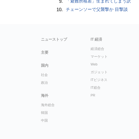
9.
「避難所格差」生まれてしまう訳
10.
チェーンソーで父襲撃か 目撃談
ニューストップ
IT 経済
経済総合
主要
マーケット
Web
国内
ガジェット
社会
ITビジネス
政治
IT総合
海外
PR
海外総合
韓国
中国