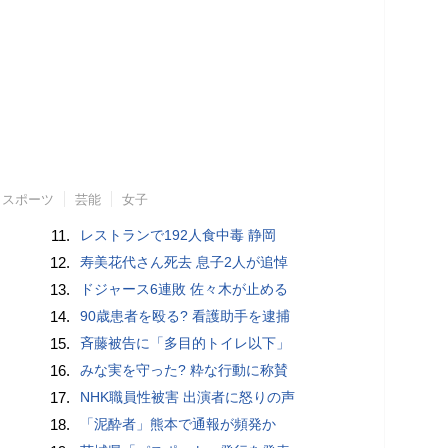
スポーツ
芸能
女子
11.
レストランで192人食中毒 静岡
12.
寿美花代さん死去 息子2人が追悼
13.
ドジャース6連敗 佐々木が止める
14.
90歳患者を殴る? 看護助手を逮捕
15.
斉藤被告に「多目的トイレ以下」
16.
みな実を守った? 粋な行動に称賛
17.
NHK職員性被害 出演者に怒りの声
18.
「泥酔者」熊本で通報が頻発か