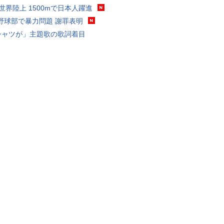
0世界陸上 1500mで日本人躍進
野球部で暴力問題 謝罪表明
シャツが」主題歌の歌詞着目