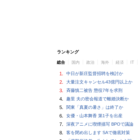
ランキング
総合
国内
政治
海外
経済
IT
1.
中日が新庄監督招聘を検討か
2.
大量注文キャンセル43億円以上か
3.
斉藤慎二被告 懲役7年を求刑
4.
趣里 夫の密会報道で離婚決断か
5.
関東「真夏の暑さ」は終了か
6.
女優・山本舞香 第1子を出産
7.
深夜アニメに喫煙描写 BPOで議論
8.
客を閉め出します SAで徹底対策