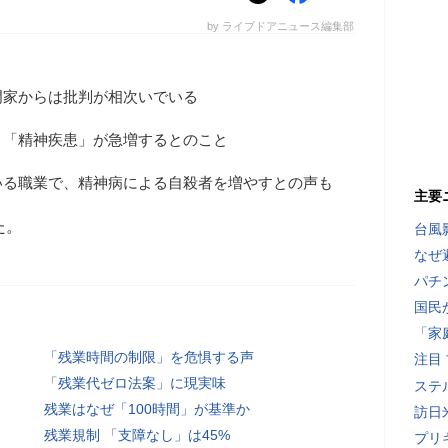
by ライブドアニュース編集部
門家からは批判が相次いでいる
」「精神疾患」が急増するとのこと
いる職業で、精神病による自殺者を増やすとの声も
主要
た。
台風
なぜ
パチ
国民
「家
「残業時間の制限」を危惧する声
注目
「残業代ゼロ法案」に現実味
ステ
残業はなぜ「100時間」が基準か
訪日
残業規制 「支障なし」は45%
プリ