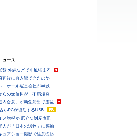
ニュース
影響 沖縄などで雨風強まる
避難後に再入館できたのか
ンコホール運営会社が半減
からの受信料が…不満爆発
庭内合意」が新党船出で露呈
 古いPCが復活するUSB
ルス増税か 厄介な制度改正
米人が「日本の遺物」に感動
キュアショー撮影で注意喚起