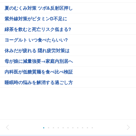
夏のむくみ対策 ツボ&反射区押し
紫外線対策がビタミンD不足に
緑茶を飲むと死亡リスク低まる?
ヨーグルト いつ食べたらいい?
休みだが疲れる 隠れ疲労対策は
母が娘に減量強要→家庭内別居へ
内科医が低糖質麺を食べ比べ検証
睡眠時の悩みを解消する過ごし方