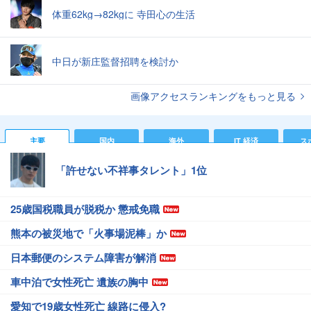
体重62kg→82kgに 寺田心の生活
中日が新庄監督招聘を検討か
画像アクセスランキングをもっと見る
主要
国内
海外
IT 経済
ス
「許せない不祥事タレント」1位
25歳国税職員が脱税か 懲戒免職
熊本の被災地で「火事場泥棒」か
日本郵便のシステム障害が解消
車中泊で女性死亡 遺族の胸中
愛知で19歳女性死亡 線路に侵入?