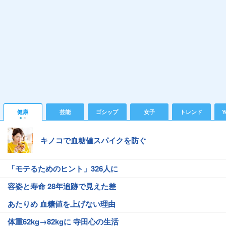
健康
芸能
ゴシップ
女子
トレンド
Y
キノコで血糖値スパイクを防ぐ
「モテるためのヒント」326人に
容姿と寿命 28年追跡で見えた差
あたりめ 血糖値を上げない理由
体重62kg→82kgに 寺田心の生活