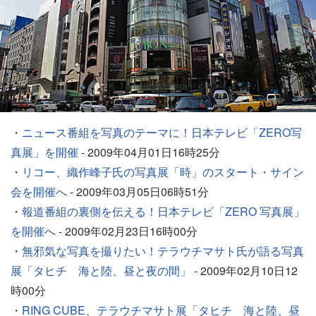
・
ニュース番組を写真のテーマに！日本テレビ「ZERO写
真展」を開催
- 2009年04月01日16時25分
・
リコー、織作峰子氏の写真展「時」のスタート・サイン
会を開催へ
- 2009年03月05日06時51分
・
報道番組の裏側を伝える！日本テレビ「ZERO 写真展」
を開催へ
- 2009年02月23日16時00分
・
無邪気な写真を撮りたい！テラウチマサト氏が語る写真
展「タヒチ 海と陸、昼と夜の間」
- 2009年02月10日12
時00分
・
RING CUBE、テラウチマサト展「タヒチ 海と陸、昼