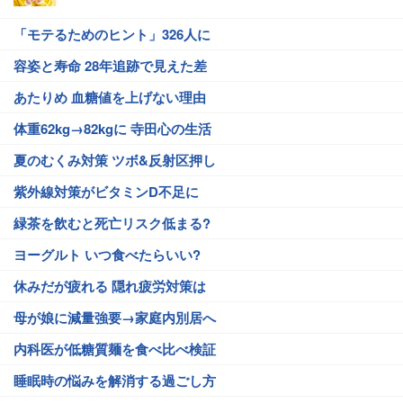
「モテるためのヒント」326人に
容姿と寿命 28年追跡で見えた差
あたりめ 血糖値を上げない理由
体重62kg→82kgに 寺田心の生活
夏のむくみ対策 ツボ&反射区押し
紫外線対策がビタミンD不足に
緑茶を飲むと死亡リスク低まる?
ヨーグルト いつ食べたらいい?
休みだが疲れる 隠れ疲労対策は
母が娘に減量強要→家庭内別居へ
内科医が低糖質麺を食べ比べ検証
睡眠時の悩みを解消する過ごし方