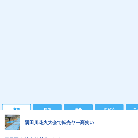
主要
国内
海外
IT 経済
ス
隅田川花火大会で転売ヤー高笑い