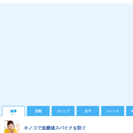
健康
芸能
ゴシップ
女子
トレンド
Y
キノコで血糖値スパイクを防ぐ