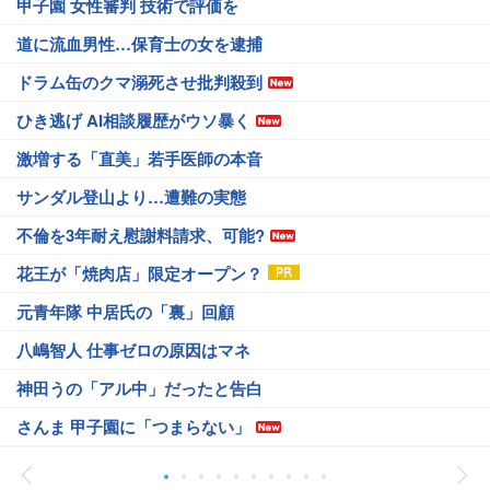
甲子園 女性審判 技術で評価を
道に流血男性…保育士の女を逮捕
ドラム缶のクマ溺死させ批判殺到
ひき逃げ AI相談履歴がウソ暴く
激増する「直美」若手医師の本音
サンダル登山より…遭難の実態
不倫を3年耐え慰謝料請求、可能?
花王が「焼肉店」限定オープン？
元青年隊 中居氏の「裏」回顧
八嶋智人 仕事ゼロの原因はマネ
神田うの「アル中」だったと告白
さんま 甲子園に「つまらない」