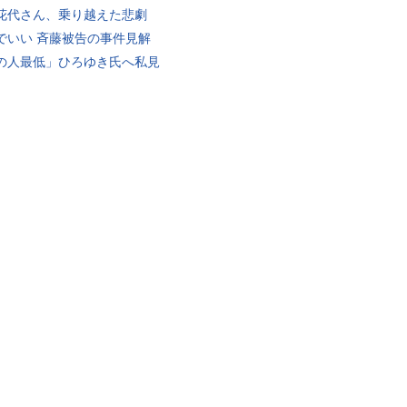
花代さん、乗り越えた悲劇
でいい 斉藤被告の事件見解
の人最低」ひろゆき氏へ私見