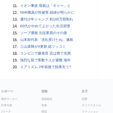
11.
イオン事故 母親は「ギャー」と
12.
NHK職員が性被害 経緯が明らかに
13.
週刊少年ジャンプ 初100万部割れ
14.
60代がやめてよかった生活習慣
15.
ソープ通報 元従業員のその後
16.
山本前代表「洗礼受けたね」連絡
17.
三山凌輝がX更新 総ツッコミ
18.
コンビニで爆発音 店は煙で充満
19.
強烈な屁で客数十人が避難 海外
20.
エアリズム 2年前後で効果失う?
スポーツ
芸能
女子
海外サッカー
芸能総合
恋愛
日本代表
音楽
ライフスタイル
Jリーグ
韓流
ファッション