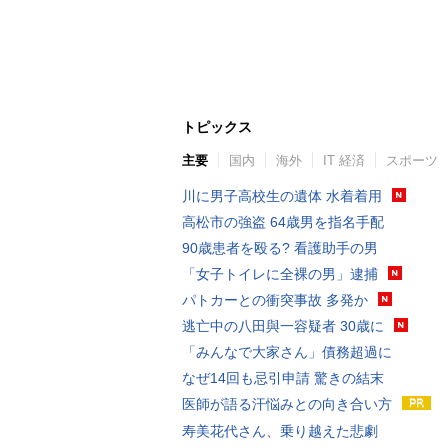
トピックス
主要
国内
海外
IT 経済
スポーツ
川に男子高校生の遺体 水着着用
高松市の強盗 64歳男を指名手配
90歳患者を殴る? 看護助手の男
「女子トイレに全裸の男」逮捕
パトカーとの衝突事故 多発か
逃亡中の八田與一容疑者 30歳に
「みんなで大家さん」債務超過に
なぜ14回も忌引申請 驚きの結末
医師が語る汗悩みとの向き合い方
寿美花代さん、乗り越えた悲劇