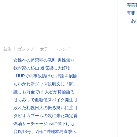
寿美
有罪
「あ
芸能
ゴシップ
女子
トレンド
女性への監禁罪の裁判 男性無罪
我が家の杉山 退院後に大好物
LUUPでの事故防げた 持論を展開
ちいかわ新グッズ説明文に「闇」
誰しも万全では 大谷が持論語る
はちみつで血糖値スパイク発生は
敗れた札幌日大の振る舞いに注目
タピオカブームの次に来た新定番
燃油サーチャージ 秋に値下げも
台風13号、7日に沖縄本島直撃へ