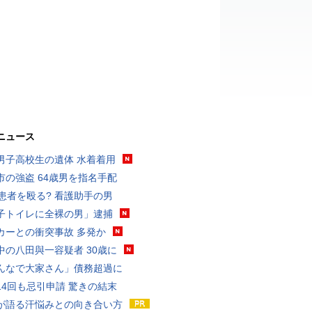
ニュース
男子高校生の遺体 水着着用
市の強盗 64歳男を指名手配
歳患者を殴る? 看護助手の男
子トイレに全裸の男」逮捕
カーとの衝突事故 多発か
中の八田與一容疑者 30歳に
んなで大家さん」債務超過に
14回も忌引申請 驚きの結末
が語る汗悩みとの向き合い方