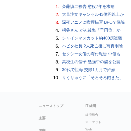
1.
斉藤慎二被告 懲役7年を求刑
2.
大量注文キャンセル43億円以上か
3.
深夜アニメに喫煙描写 BPOで議論
4.
桐谷さん がん後悔「千円位」か
5.
シャインマスカット約400房盗難
6.
ハビタ社長 2人死亡後に写真削除
7.
セクシー女優の寄付報告 中傷も
8.
高校生の信子 勉強中の姿を公開
9.
30代で祖母 交際1カ月で妊娠
10.
りくりゅうに「そろそろ飽きた」
ニューストップ
IT 経済
経済総合
主要
マーケット
Web
国内