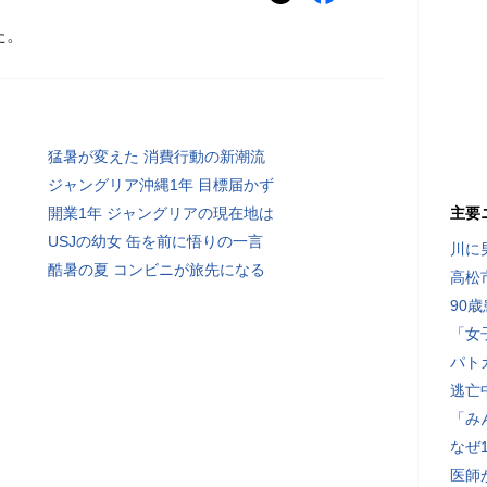
た。
猛暑が変えた 消費行動の新潮流
ジャングリア沖縄1年 目標届かず
開業1年 ジャングリアの現在地は
主要
USJの幼女 缶を前に悟りの一言
川に
酷暑の夏 コンビニが旅先になる
高松
90
「女
パト
逃亡
「み
なぜ
医師