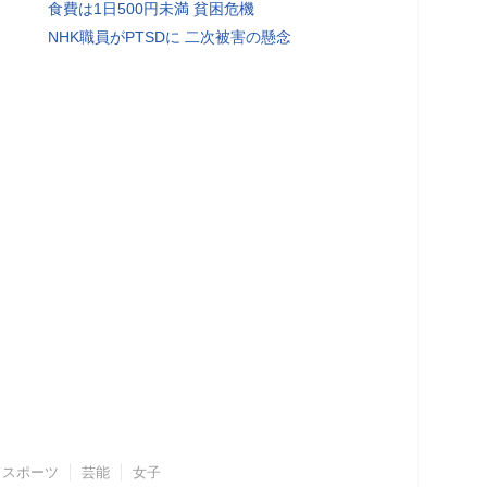
食費は1日500円未満 貧困危機
NHK職員がPTSDに 二次被害の懸念
スポーツ
芸能
女子