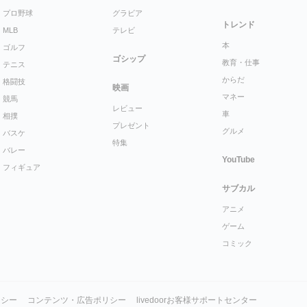
プロ野球
グラビア
トレンド
MLB
テレビ
本
ゴルフ
ゴシップ
教育・仕事
テニス
からだ
格闘技
映画
マネー
競馬
レビュー
車
相撲
プレゼント
グルメ
バスケ
特集
バレー
YouTube
フィギュア
サブカル
アニメ
ゲーム
コミック
リシー
コンテンツ・広告ポリシー
livedoorお客様サポートセンター