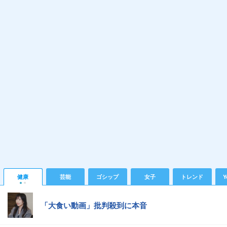
健康
芸能
ゴシップ
女子
トレンド
Y
「大食い動画」批判殺到に本音