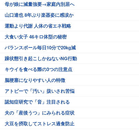
母が娘に減量強要→家庭内別居へ
山口達也 8年ぶり楽器姿に感涙か
運動より代謝 人体の省エネ戦略
大食い女子 46キロ体型の秘密
バランスボール毎日10分で20kg減
躁状態引き起こしかねないNG行動
キウイを食べる際の3つの注意点
脳梗塞になりやすい人の特徴
アトピーで「汚い」扱いされ苦悩
認知症研究で「音」注目される
夫の「産後うつ」にみられる症状
大豆を摂取してストレス過食防止