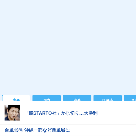
主要
国内
海外
IT 経済
ス
「脱STARTO社」かじ切り…大勝利
台風13号 沖縄一部など暴風域に