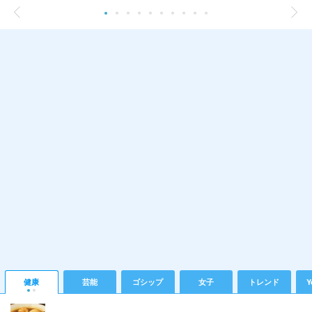
健康
芸能
ゴシップ
女子
トレンド
Y