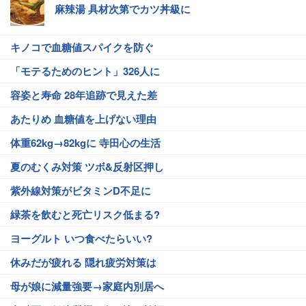
麻辣湯 具材次第でカツ丼級に
キノコで血糖値スパイクを防ぐ
「モテるためのヒント」326人に
容姿と寿命 28年追跡で見えた差
あたりめ 血糖値を上げない理由
体重62kg→82kgに 寺田心の生活
夏のむくみ対策 ツボ&反射区押し
紫外線対策がビタミンD不足に
緑茶を飲むと死亡リスク低まる?
ヨーグルト いつ食べたらいい?
休みだが疲れる 隠れ疲労対策は
母が娘に減量強要→家庭内別居へ