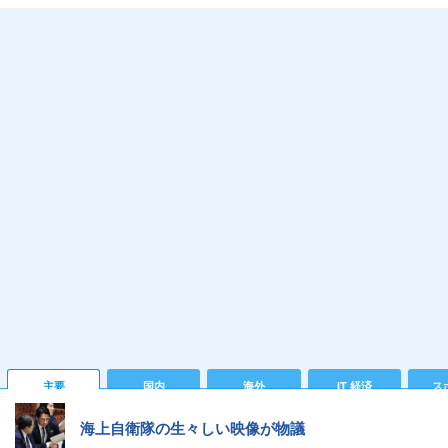
主要
国内
海外
IT 経済
ス
海上自衛隊の生々しい映像が物議