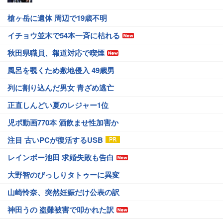
槍ヶ岳に遺体 周辺で19歳不明
イチョウ並木で54本一斉に枯れる
秋田県職員、報道対応で喫煙
風呂を覗くため敷地侵入 49歳男
列に割り込んだ男女 青ざめ逃亡
正直しんどい夏のレジャー1位
児ポ動画770本 酒飲ませ性加害か
注目 古いPCが復活するUSB
レインボー池田 求婚失敗も告白
大野智のびっしりタトゥーに異変
山崎怜奈、突然妊娠だけ公表の訳
神田うの 盗難被害で叩かれた訳