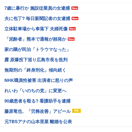
7歳に暴行か 施設従業員の女逮捕
夫に包丁? 毎日新聞記者の女逮捕
立体駐車場から車落下 夫婦死傷
「泥酔者」熊本で通報が頻発か
家の隣が民泊「トラウマなった」
露 原爆投下巡り広島市長を批判
無期刑の「終身刑化」傾向続く
NHK職員性被害 出演者に怒りの声
れいわ「いのちの党」に変更へ
90歳患者を殴る? 看護助手を逮捕
藤原竜也、「労務改善」アピール
元TBSアナの山本里菜 離婚を公表