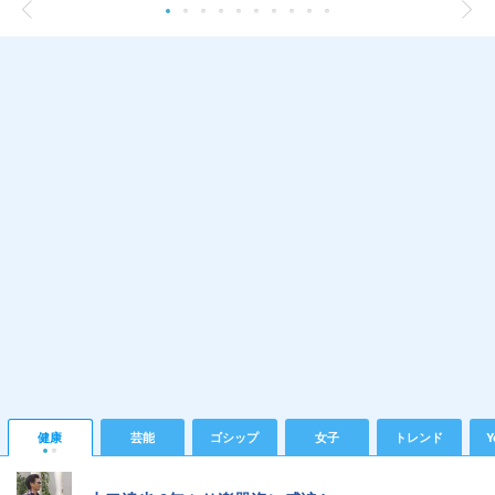
健康
芸能
ゴシップ
女子
トレンド
Y