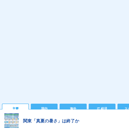
主要
国内
海外
IT 経済
ス
関東「真夏の暑さ」は終了か