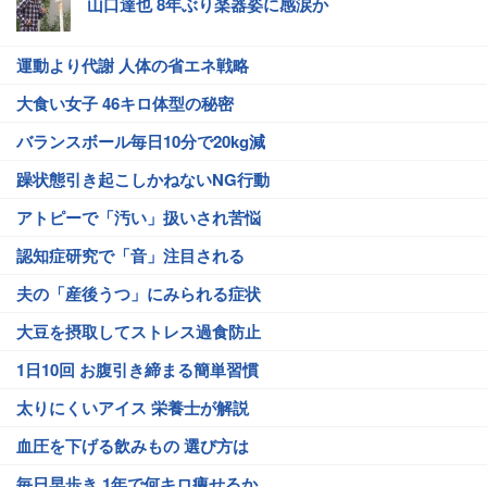
山口達也 8年ぶり楽器姿に感涙か
運動より代謝 人体の省エネ戦略
大食い女子 46キロ体型の秘密
バランスボール毎日10分で20kg減
躁状態引き起こしかねないNG行動
アトピーで「汚い」扱いされ苦悩
認知症研究で「音」注目される
夫の「産後うつ」にみられる症状
大豆を摂取してストレス過食防止
1日10回 お腹引き締まる簡単習慣
太りにくいアイス 栄養士が解説
血圧を下げる飲みもの 選び方は
毎日早歩き 1年で何キロ痩せるか