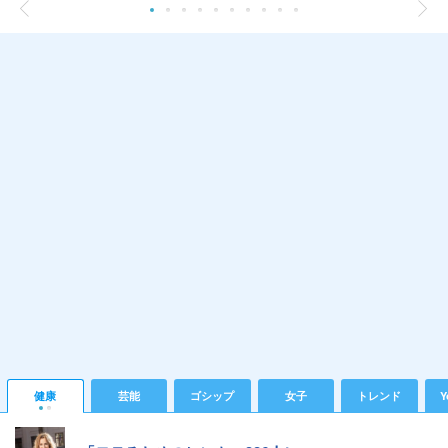
健康
芸能
ゴシップ
女子
トレンド
Y