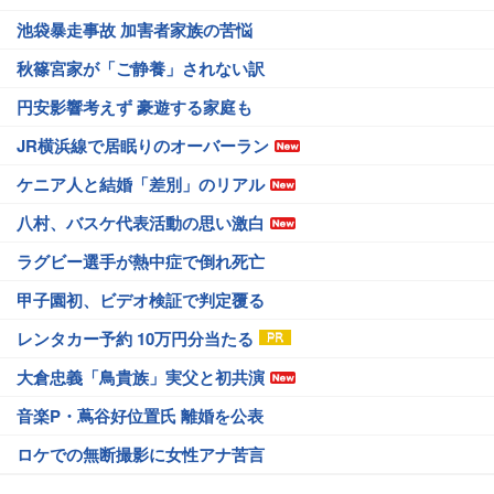
池袋暴走事故 加害者家族の苦悩
秋篠宮家が「ご静養」されない訳
円安影響考えず 豪遊する家庭も
JR横浜線で居眠りのオーバーラン
ケニア人と結婚「差別」のリアル
八村、バスケ代表活動の思い激白
ラグビー選手が熱中症で倒れ死亡
甲子園初、ビデオ検証で判定覆る
レンタカー予約 10万円分当たる
大倉忠義「鳥貴族」実父と初共演
音楽P・蔦谷好位置氏 離婚を公表
ロケでの無断撮影に女性アナ苦言