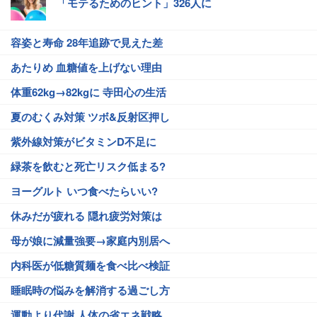
「モテるためのヒント」326人に
容姿と寿命 28年追跡で見えた差
あたりめ 血糖値を上げない理由
体重62kg→82kgに 寺田心の生活
夏のむくみ対策 ツボ&反射区押し
紫外線対策がビタミンD不足に
緑茶を飲むと死亡リスク低まる?
ヨーグルト いつ食べたらいい?
休みだが疲れる 隠れ疲労対策は
母が娘に減量強要→家庭内別居へ
内科医が低糖質麺を食べ比べ検証
睡眠時の悩みを解消する過ごし方
運動より代謝 人体の省エネ戦略