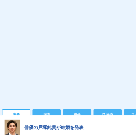
主要
国内
海外
IT 経済
ス
俳優の戸塚純貴が結婚を発表