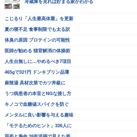
冷蔵庫を見れば貯まる家かわかる
こじるり「人生最高体重」を更新
夏の寝不足 食事制限でも太る訳
体臭の原因 プロテインの可能性
医師が勧める 猫背解消の体操術
人生台無しに…やめるべき7項目
465gで321円 ドンキプリン品薄
麻辣湯 具材次第でカツ丼級に
うつ病患者の本音とNGな接し方
キノコで血糖値スパイクを防ぐ
メンタルに良い影響を与える趣味
「モテるためのヒント」326人に
容姿と寿命 28年追跡で見えた差