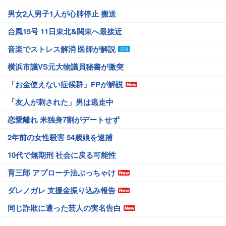
男女2人男子1人が心肺停止 搬送
台風15号 11日東北&関東へ最接近
音楽でストレス解消 医師が解説
横浜市議VS元大物議員秘書が激突
「お金使えない症候群」FPが解説
「友人が刺された」男は逃走中
恋愛離れ 米独身7割がデートせず
2年前の女性殺害 54歳娘を逮捕
10代で無期刑 社会に戻る可能性
育三郎 アプローチ法ぶっちゃけ
ダレノガレ 支援金振り込み報告
同じ詐欺に遭った芸人の実名告白