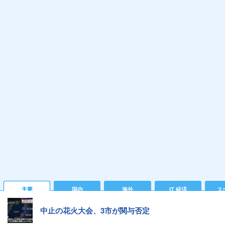
主要
国内
海外
IT 経済
ス
中止の花火大会、3市が関与否定