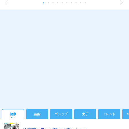
健康
芸能
ゴシップ
女子
トレンド
Y