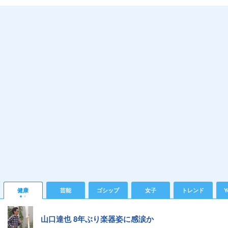
健康
芸能
ゴシップ
女子
トレンド
Y
山口達也 8年ぶり楽器姿に感涙か