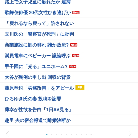
路上で女子児童に触れたか 逮捕
歌舞伎俳優 20代女性ひき逃げか
「戻れるなら戻って」許されない
玉川氏の「警察官が死刑」に批判
商業施設に鯉の群れ 誰か放流?
満員電車にベビーカー 議論呼ぶ
甲子園に「光る」ユニホーム?
大谷が異例の申し出 回収の背景
藤原竜也「労務改善」をアピール
ひろゆき氏の妻 投稿を謝罪
薄幸が性欲を告白「1日AV見る」
趣里 夫の密会報道で離婚決断か