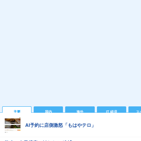
主要
国内
海外
IT 経済
ス
AI予約に店側激怒「もはやテロ」