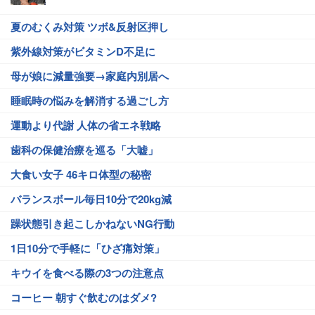
夏のむくみ対策 ツボ&反射区押し
紫外線対策がビタミンD不足に
母が娘に減量強要→家庭内別居へ
睡眠時の悩みを解消する過ごし方
運動より代謝 人体の省エネ戦略
歯科の保健治療を巡る「大嘘」
大食い女子 46キロ体型の秘密
バランスボール毎日10分で20kg減
躁状態引き起こしかねないNG行動
1日10分で手軽に「ひざ痛対策」
キウイを食べる際の3つの注意点
コーヒー 朝すぐ飲むのはダメ?