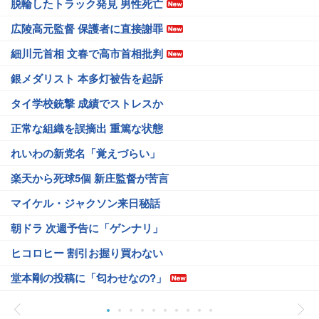
脱輪したトラック発見 男性死亡
広陵高元監督 保護者に直接謝罪
細川元首相 文春で高市首相批判
銀メダリスト 本多灯被告を起訴
タイ学校銃撃 成績でストレスか
正常な組織を誤摘出 重篤な状態
れいわの新党名「覚えづらい」
楽天から死球5個 新庄監督が苦言
マイケル・ジャクソン来日秘話
朝ドラ 次週予告に「ゲンナリ」
ヒコロヒー 割引お握り買わない
堂本剛の投稿に「匂わせなの?」