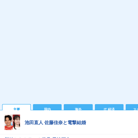
主要
国内
海外
IT 経済
ス
池田直人 佐藤佳奈と電撃結婚