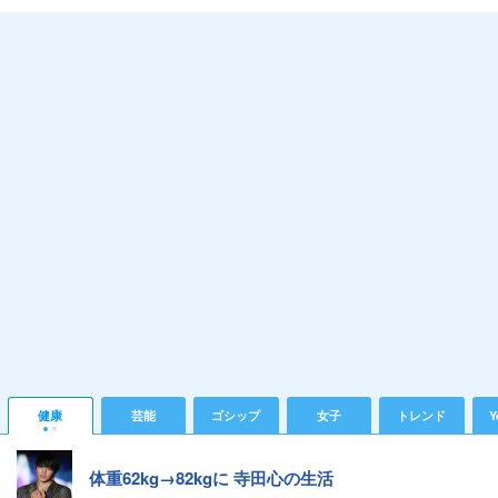
健康
芸能
ゴシップ
女子
トレンド
Y
体重62kg→82kgに 寺田心の生活