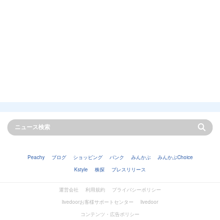
Peachy
ブログ
ショッピング
バンク
みんかぶ
みんかぶChoice
Kstyle
株探
プレスリリース
運営会社
利用規約
プライバシーポリシー
livedoorお客様サポートセンター
livedoor
コンテンツ・広告ポリシー