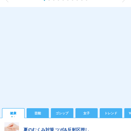
健康
芸能
ゴシップ
女子
トレンド
Y
夏のむくみ対策 ツボ&反射区押し