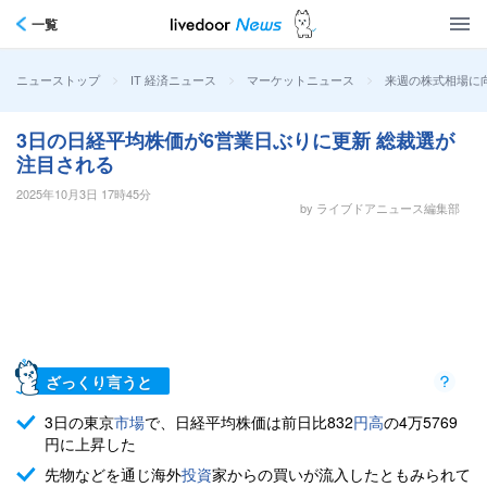
一覧
>
>
>
来週の株式相場に
ニューストップ
IT 経済ニュース
マーケットニュース
3日の日経平均株価が6営業日ぶりに更新 総裁選が
注目される
2025年10月3日 17時45分
by ライブドアニュース編集部
ざっくり言うと
3日の東京
市場
で、日経平均株価は前日比832
円高
の4万5769
円に上昇した
先物などを通じ海外
投資
家からの買いが流入したともみられて