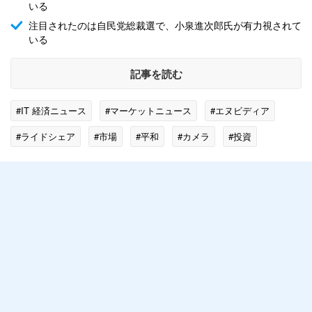
いる
注目されたのは自民党総裁選で、小泉進次郎氏が有力視されて
いる
記事を読む
#IT 経済ニュース
#マーケットニュース
#エヌビディア
#ライドシェア
#市場
#平和
#カメラ
#投資
#アルト
#円高