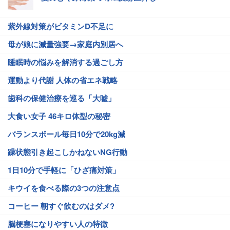
紫外線対策がビタミンD不足に
母が娘に減量強要→家庭内別居へ
睡眠時の悩みを解消する過ごし方
運動より代謝 人体の省エネ戦略
歯科の保健治療を巡る「大嘘」
大食い女子 46キロ体型の秘密
バランスボール毎日10分で20kg減
躁状態引き起こしかねないNG行動
1日10分で手軽に「ひざ痛対策」
キウイを食べる際の3つの注意点
コーヒー 朝すぐ飲むのはダメ?
脳梗塞になりやすい人の特徴