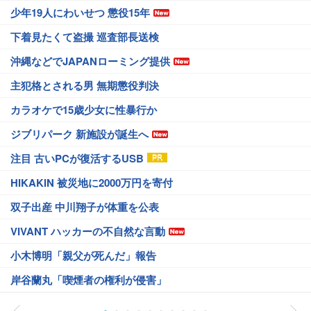
少年19人にわいせつ 懲役15年
下着見たくて盗撮 巡査部長送検
沖縄などでJAPANローミング提供
主犯格とされる男 無期懲役判決
カラオケで15歳少女に性暴行か
ジブリパーク 新施設が誕生へ
注目 古いPCが復活するUSB
HIKAKIN 被災地に2000万円を寄付
双子出産 中川翔子が体重を公表
VIVANT ハッカーの不自然な言動
小木博明「親父が死んだ」報告
岸谷蘭丸「喫煙者の権利が侵害」