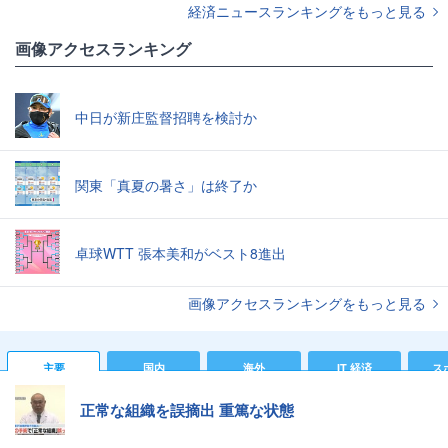
経済ニュースランキングをもっと見る
画像アクセスランキング
中日が新庄監督招聘を検討か
関東「真夏の暑さ」は終了か
卓球WTT 張本美和がベスト8進出
画像アクセスランキングをもっと見る
主要
国内
海外
IT 経済
ス
正常な組織を誤摘出 重篤な状態