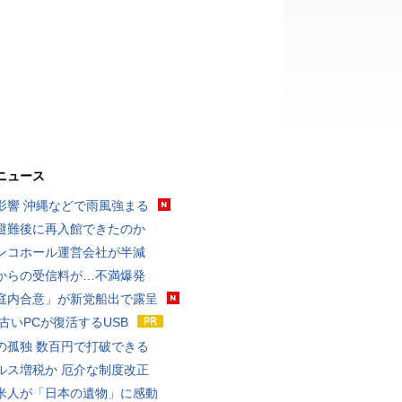
ニュース
影響 沖縄などで雨風強まる
避難後に再入館できたのか
ンコホール運営会社が半減
からの受信料が…不満爆発
庭内合意」が新党船出で露呈
 古いPCが復活するUSB
の孤独 数百円で打破できる
ルス増税か 厄介な制度改正
米人が「日本の遺物」に感動