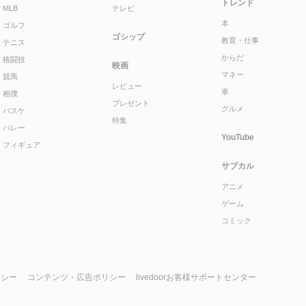
トレンド
MLB
テレビ
本
ゴルフ
ゴシップ
教育・仕事
テニス
からだ
格闘技
映画
マネー
競馬
レビュー
車
相撲
プレゼント
グルメ
バスケ
特集
バレー
YouTube
フィギュア
サブカル
アニメ
ゲーム
コミック
リシー
コンテンツ・広告ポリシー
livedoorお客様サポートセンター