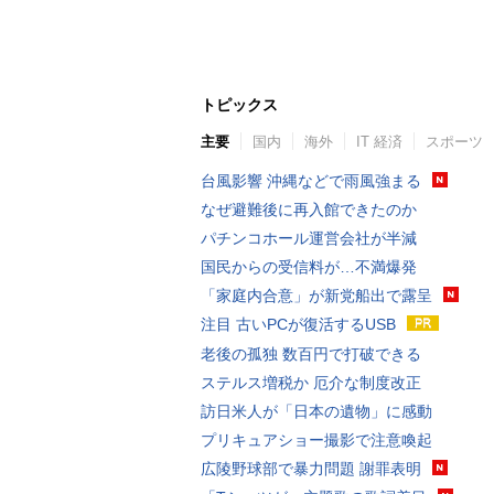
トピックス
主要
国内
海外
IT 経済
スポーツ
台風影響 沖縄などで雨風強まる
なぜ避難後に再入館できたのか
パチンコホール運営会社が半減
国民からの受信料が…不満爆発
「家庭内合意」が新党船出で露呈
注目 古いPCが復活するUSB
老後の孤独 数百円で打破できる
ステルス増税か 厄介な制度改正
訪日米人が「日本の遺物」に感動
プリキュアショー撮影で注意喚起
広陵野球部で暴力問題 謝罪表明