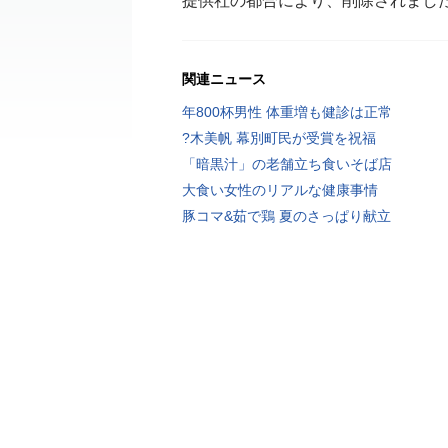
提供社の都合により、削除されまし
関連ニュース
年800杯男性 体重増も健診は正常
?木美帆 幕別町民が受賞を祝福
「暗黒汁」の老舗立ち食いそば店
大食い女性のリアルな健康事情
豚コマ&茹で鶏 夏のさっぱり献立