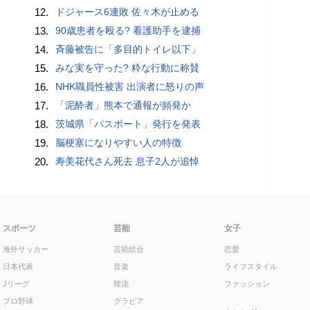
12.
ドジャース6連敗 佐々木が止める
13.
90歳患者を殴る? 看護助手を逮捕
14.
斉藤被告に「多目的トイレ以下」
15.
みな実を守った? 粋な行動に称賛
16.
NHK職員性被害 出演者に怒りの声
17.
「泥酔者」熊本で通報が頻発か
18.
茨城県「パスポート」発行を発表
19.
脳梗塞になりやすい人の特徴
20.
寿美花代さん死去 息子2人が追悼
スポーツ
芸能
女子
海外サッカー
芸能総合
恋愛
日本代表
音楽
ライフスタイル
Jリーグ
韓流
ファッション
プロ野球
グラビア