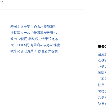
た。
寿司ネタを楽しめる水族館3館
社長流ルールで離職率が改善へ
親の12億円 相続税で大半消える
大トロ165円 寿司店の安さの秘密
主要
欧米の食はお菓子 移住者の現実
台風
なぜ
パチ
国民
「家
注目
老後
ステ
訪日