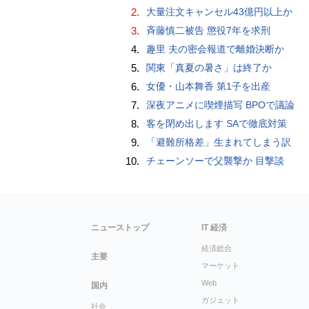
2.
大量注文キャンセル43億円以上か
3.
斉藤慎二被告 懲役7年を求刑
4.
趣里 夫の密会報道で離婚決断か
5.
関東「真夏の暑さ」は終了か
6.
女優・山本舞香 第1子を出産
7.
深夜アニメに喫煙描写 BPOで議論
8.
客を閉め出します SAで徹底対策
9.
「避難所格差」生まれてしまう訳
10.
チェーンソーで父襲撃か 目撃談
ニューストップ
IT 経済
経済総合
主要
マーケット
Web
国内
ガジェット
社会