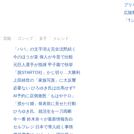
プリ
広陵
「T
芸能
ゴシップ
女子
トレンド
「パパ」の文字消え完全沈黙続く
今のほうが楽 偉人が今昔で比較
元巨人選手が指揮 甲子園で快挙
「脱STARTO社」かじ切り…大勝利
上田綺世の「家族写真」に大反響
必要ない ひろゆき氏は出馬せず?
AI予約に店側激怒「もはやテロ」
「授かり婚」発表前に見せた行動
ひろゆき氏、就活生を一刀両断
今一番 鈴木奈々が最新情報告白
セルフレジ 日本で導入続く事情