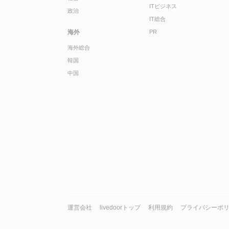
ITビジネス
政治
IT総合
海外
PR
海外総合
韓国
中国
運営会社
livedoorトップ
利用規約
プライバシーポ