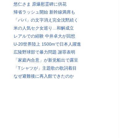
悠仁さま 原爆慰霊碑に供花
帰省ラッシュ開始 新幹線満席も
「パパ」の文字消え完全沈黙続く
米の人気セク女巡り…和解成立
レアルでの経験 中井卓大が回想
U-20世界陸上 1500mで日本人躍進
広陵野球部で暴力問題 謝罪表明
「家庭内合意」が新党船出で露呈
「Tシャツが」主題歌の歌詞着目
なぜ避難後に再入館できたのか