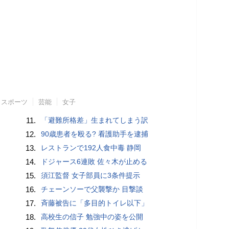
スポーツ
芸能
女子
11.
「避難所格差」生まれてしまう訳
12.
90歳患者を殴る? 看護助手を逮捕
13.
レストランで192人食中毒 静岡
14.
ドジャース6連敗 佐々木が止める
15.
須江監督 女子部員に3条件提示
16.
チェーンソーで父襲撃か 目撃談
17.
斉藤被告に「多目的トイレ以下」
18.
高校生の信子 勉強中の姿を公開