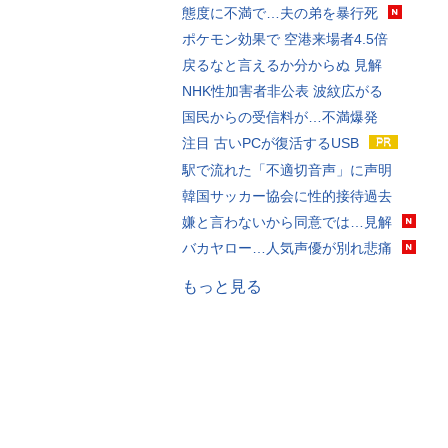
態度に不満で…夫の弟を暴行死
ポケモン効果で 空港来場者4.5倍
戻るなと言えるか分からぬ 見解
NHK性加害者非公表 波紋広がる
国民からの受信料が…不満爆発
注目 古いPCが復活するUSB
駅で流れた「不適切音声」に声明
韓国サッカー協会に性的接待過去
嫌と言わないから同意では…見解
バカヤロー…人気声優が別れ悲痛
もっと見る