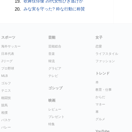
19.
歌舞伎俳優 20代女性ひき逃げか
20.
みな実を守った? 粋な行動に称賛
スポーツ
芸能
女子
海外サッカー
芸能総合
恋愛
日本代表
音楽
ライフスタイル
Jリーグ
韓流
ファッション
プロ野球
グラビア
トレンド
MLB
テレビ
本
ゴルフ
ゴシップ
教育・仕事
テニス
からだ
格闘技
映画
マネー
競馬
レビュー
車
相撲
プレゼント
グルメ
バスケ
特集
バレー
YouTube