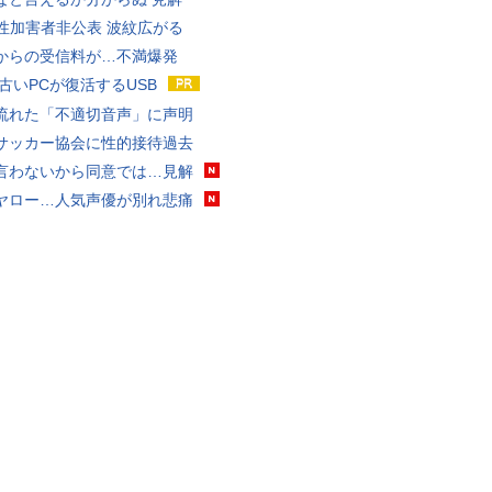
K性加害者非公表 波紋広がる
からの受信料が…不満爆発
 古いPCが復活するUSB
流れた「不適切音声」に声明
サッカー協会に性的接待過去
言わないから同意では…見解
ヤロー…人気声優が別れ悲痛