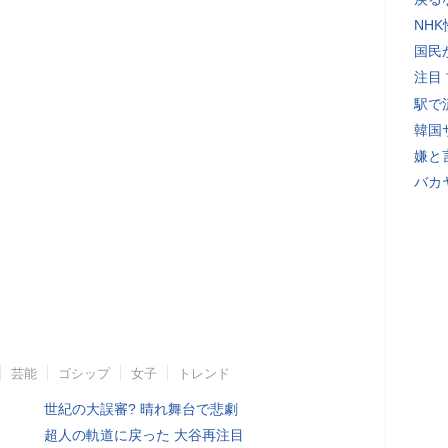
NH
国民
注目
駅で
韓国
嫌と
バカ
芸能
ゴシップ
女子
トレンド
世紀の大誤審? 晴れ舞台で悲劇
超人の軌道に戻った 大谷再注目