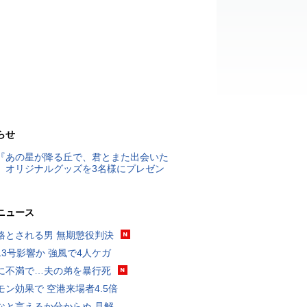
らせ
『あの星が降る丘で、君とまた出会いた
』オリジナルグッズを3名様にプレゼン
ニュース
格とされる男 無期懲役判決
13号影響か 強風で4人ケガ
に不満で…夫の弟を暴行死
モン効果で 空港来場者4.5倍
なと言えるか分からぬ 見解