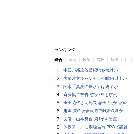
ランキング
総合
国内
政治
海外
経済
IT
1.
中日が新庄監督招聘を検討か
2.
大量注文キャンセル43億円以上か
3.
関東「真夏の暑さ」は終了か
4.
斉藤慎二被告 懲役7年を求刑
5.
寿美花代さん死去 息子2人が追悼
6.
趣里 夫の密会報道で離婚決断か
7.
女優・山本舞香 第1子を出産
8.
深夜アニメに喫煙描写 BPOで議論