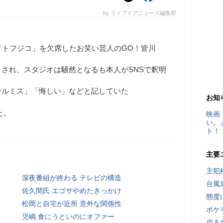
by ライブドアニュース編集部
イトフジコ」を欠席したお笑い芸人のGO！皆川
され、スタジオは騒然となるも本人がSNSで釈明
ールミス」「悔しい」などと記していた
お知
た。
映画
い。
ト！
主要
主犯
深夜番組が終わる テレビの構造
台風
佐久間氏 エゴサやめたきっかけ
態度
松岡と自宅が近所 意外な関係性
ポケ
児嶋 食にうといのにオファー
戻る