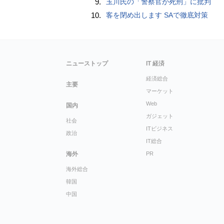
9.
玉川氏の「警察官が死刑」に批判
10.
客を閉め出します SAで徹底対策
ニューストップ
IT 経済
経済総合
主要
マーケット
Web
国内
ガジェット
社会
ITビジネス
政治
IT総合
海外
PR
海外総合
韓国
中国