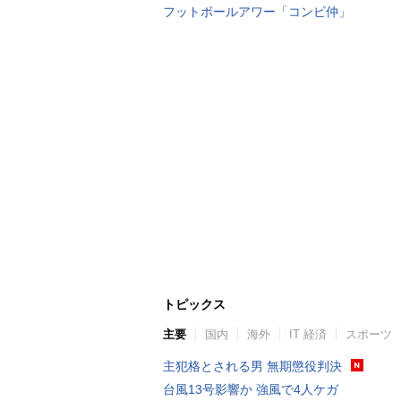
フットボールアワー「コンビ仲」
トピックス
主要
国内
海外
IT 経済
スポーツ
主犯格とされる男 無期懲役判決
台風13号影響か 強風で4人ケガ