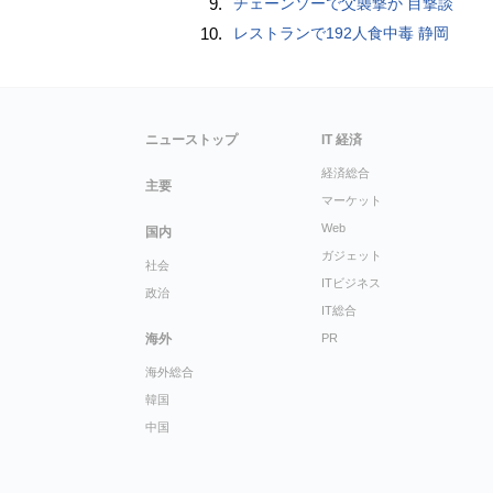
9.
チェーンソーで父襲撃か 目撃談
10.
レストランで192人食中毒 静岡
ニューストップ
IT 経済
経済総合
主要
マーケット
Web
国内
ガジェット
社会
ITビジネス
政治
IT総合
海外
PR
海外総合
韓国
中国