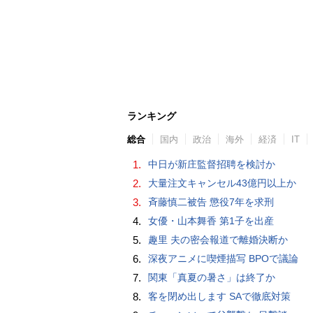
ランキング
総合
国内
政治
海外
経済
IT
1.
中日が新庄監督招聘を検討か
2.
大量注文キャンセル43億円以上か
3.
斉藤慎二被告 懲役7年を求刑
4.
女優・山本舞香 第1子を出産
5.
趣里 夫の密会報道で離婚決断か
6.
深夜アニメに喫煙描写 BPOで議論
7.
関東「真夏の暑さ」は終了か
8.
客を閉め出します SAで徹底対策