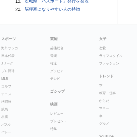
19.
茨城県「パスポート」発行を発表
20.
脳梗塞になりやすい人の特徴
スポーツ
芸能
女子
海外サッカー
芸能総合
恋愛
日本代表
音楽
ライフスタイル
Jリーグ
韓流
ファッション
プロ野球
グラビア
トレンド
MLB
テレビ
本
ゴルフ
ゴシップ
教育・仕事
テニス
からだ
格闘技
映画
マネー
競馬
レビュー
車
相撲
プレゼント
グルメ
バスケ
特集
バレー
YouTube