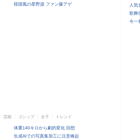
韓国風の星野源 ファン爆アゲ
人気
歌舞
今一
芸能
ゴシップ
女子
トレンド
体重140キロから劇的変化 回想
生成AIでの写真集加工に注意喚起