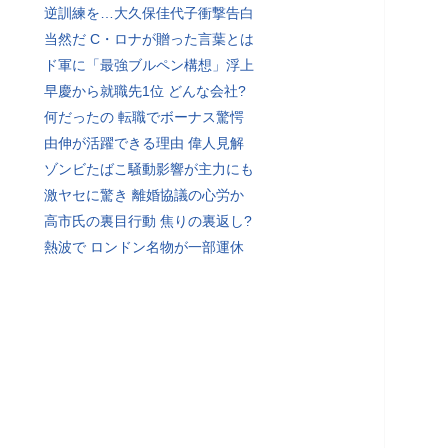
逆訓練を…大久保佳代子衝撃告白
当然だ C・ロナが贈った言葉とは
ド軍に「最強ブルペン構想」浮上
早慶から就職先1位 どんな会社?
何だったの 転職でボーナス驚愕
由伸が活躍できる理由 偉人見解
ゾンビたばこ騒動影響が主力にも
激ヤセに驚き 離婚協議の心労か
高市氏の裏目行動 焦りの裏返し?
熱波で ロンドン名物が一部運休