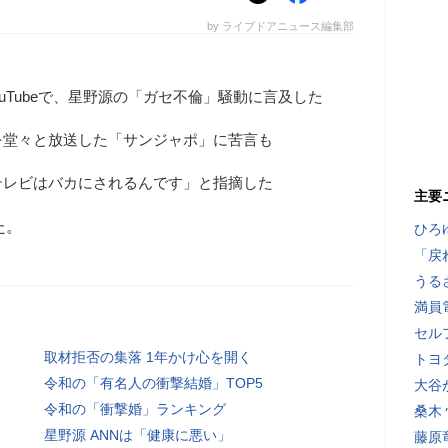
by ライブドアニュース編集部
uTubeで、星野源の「ガセ不倫」騒動に言及した
を堂々と放送した「サンジャポ」に苦言も
テレビはバカにされるんです」と指摘した
主要
た。
ひろ
「戻
うる
満員
セル
取材拒否の集落 1年かけ心を開く
トヨ
令和の「有名人の衝撃結婚」TOP5
大谷
令和の「衝撃婚」ランキング
桑木
星野源 ANNは「健康に悪い」
藤原