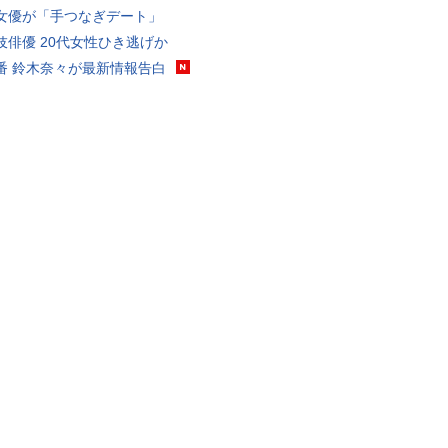
女優が「手つなぎデート」
伎俳優 20代女性ひき逃げか
番 鈴木奈々が最新情報告白