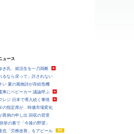
ニュース
ゆき氏、就活生を一刀両断
れるなら戻って」許されない
さい 夏の風物詩が存続危機
電車にベビーカー 議論呼ぶ
フレジ 日本で導入続く事情
タの指定席が…時価市場変化
が異例の申し出 回収の背景
 快挙の裏で「今後の野望」
竜也「労務改善」をアピール