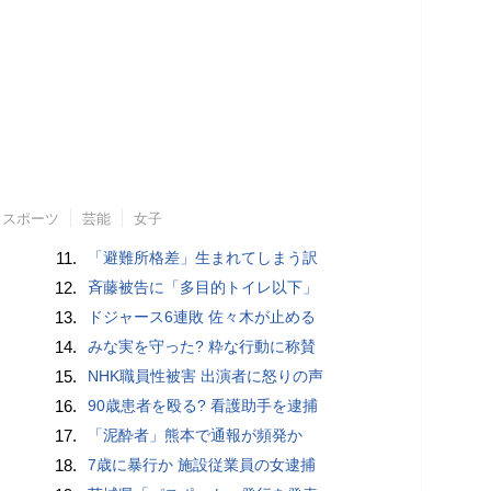
スポーツ
芸能
女子
11.
「避難所格差」生まれてしまう訳
12.
斉藤被告に「多目的トイレ以下」
13.
ドジャース6連敗 佐々木が止める
14.
みな実を守った? 粋な行動に称賛
15.
NHK職員性被害 出演者に怒りの声
16.
90歳患者を殴る? 看護助手を逮捕
17.
「泥酔者」熊本で通報が頻発か
18.
7歳に暴行か 施設従業員の女逮捕