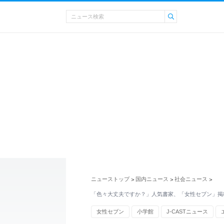
ニューストップ
国内ニュース
社会ニュース
>
>
>
「色々大丈夫ですか？」人気書家、「女性セブン」掲
女性セブン
小学館
J-CASTニュース