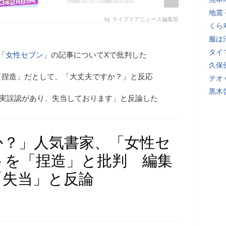
地震
by ライブドアニュース編集部
くら
服は
タイ
「
女性セブン
」の記事についてXで批判した
久保
「捏造」だとして、「大丈夫ですか？」と反応
テオ
黒木
事実誤認があり、失当しております」と反論した
か？」人気書家、「女性セ
トを「捏造」と批判 編集
「失当」と反論