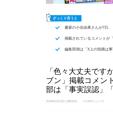
ざっくり言うと
書家の小谷由果さんが7日、
掲載されているコメントが
編集部側は「X上の指摘は
「色々大丈夫です
ブン」掲載コメン
部は「事実誤認」
2024年2月13日 13時26分
J-CASTニュース