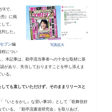
がXで、
発売）に掲
として、
批判した。
セブン
編
写真拡大
過程につい
し、本記事は、勘亭流当事者への十全な取材に基
誤認があり、失当しておりますことを申し添えま
ている。
をしても直していただけず、そのままリリースと
には「『いとをかし』な習い事10」として「歌舞伎好
れている。「勘亭流書道研究会」を取りあげ、