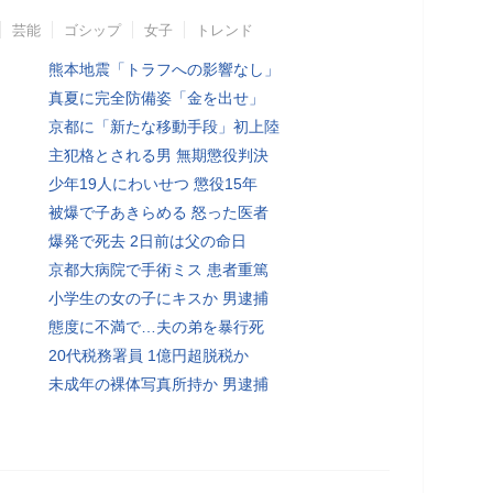
芸能
ゴシップ
女子
トレンド
熊本地震「トラフへの影響なし」
真夏に完全防備姿「金を出せ」
京都に「新たな移動手段」初上陸
主犯格とされる男 無期懲役判決
少年19人にわいせつ 懲役15年
被爆で子あきらめる 怒った医者
爆発で死去 2日前は父の命日
京都大病院で手術ミス 患者重篤
小学生の女の子にキスか 男逮捕
態度に不満で…夫の弟を暴行死
20代税務署員 1億円超脱税か
未成年の裸体写真所持か 男逮捕