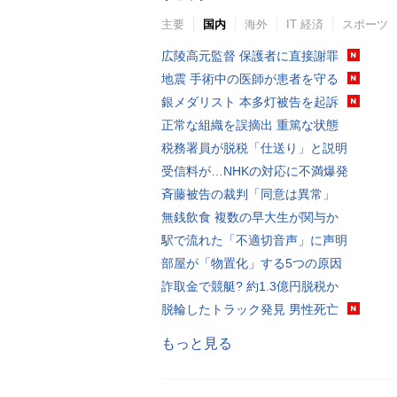
主要
国内
海外
IT 経済
スポーツ
広陵高元監督 保護者に直接謝罪
地震 手術中の医師が患者を守る
銀メダリスト 本多灯被告を起訴
正常な組織を誤摘出 重篤な状態
税務署員が脱税「仕送り」と説明
受信料が…NHKの対応に不満爆発
斉藤被告の裁判「同意は異常」
無銭飲食 複数の早大生が関与か
駅で流れた「不適切音声」に声明
部屋が「物置化」する5つの原因
詐取金で競艇? 約1.3億円脱税か
脱輪したトラック発見 男性死亡
もっと見る