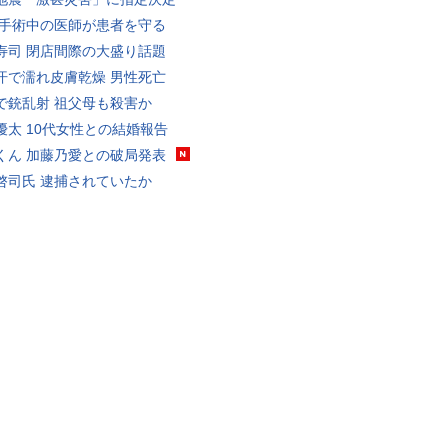
 手術中の医師が患者を守る
寿司 閉店間際の大盛り話題
汗で濡れ皮膚乾燥 男性死亡
で銃乱射 祖父母も殺害か
優太 10代女性との結婚報告
くん 加藤乃愛との破局発表
啓司氏 逮捕されていたか