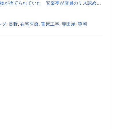
「1人焼肉」客、トイレに行ったら荷物が捨てられていた 安楽亭が店員のミス認め、再発防止策
ング
,
長野
,
在宅医療
,
置床工事
,
寺田屋
,
静岡