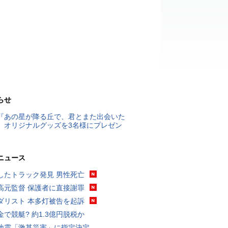
らせ
『あの星が降る丘で、君とまた出会いた
』オリジナルグッズを3名様にプレゼン
ニュース
したトラック発見 男性死亡
高元監督 保護者に直接謝罪
ダリスト 本多灯被告を起訴
金で競艇? 約1.3億円脱税か
地震「激甚災害」に指定決定