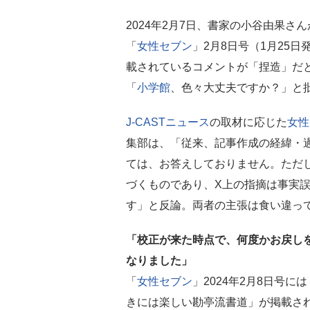
2024年2月7日、書家の小谷由果さん
「
女性セブン
」2月8日号（1月25日
載されているコメントが「捏造」だ
「
小学館
、色々大丈夫ですか？」と
J-CASTニュース
の取材に応じた
女性
集部は、「従来、記事作成の経緯・
ては、お答えしておりません。ただ
づくものであり、X上の指摘は事実
す」と反論。両者の主張は食い違っ
「校正が来た時点で、何度かお戻し
なりました」
「
女性セブン
」2024年2月8日号
きには楽しい勘亭流書道」が掲載さ