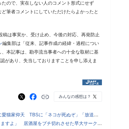
ったので、実在しない人のコメント形式にせず
など筆者コメントにしていただけたらよかったと
投稿は事実か、受け止め、今後の対応、再発防止
ン
編集部は「従来、記事作成の経緯・過程につい
し、本記事は、勘亭流当事者への十全な取材に基
誤認があり、失当しておりますことを申し添えま
みんなの感想は？
「ネコにチョコレート食べさせた」に愛猫家仰天 TBSに「ネコが死ぬぞ」「放送を止めてくれ」
「食材が無駄になりました...警察行きますよ」 居酒屋をブチ切れさせた早大サークル「予約」バックレ