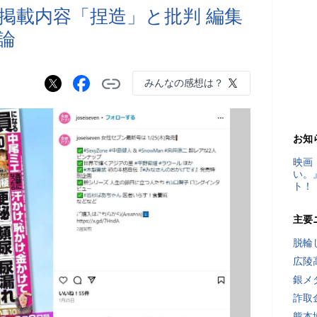
掲載内容「捏造」と批判 編集
論
みんなの感想は？
お知
映画
い。
ト！
主要
脱輪
広陵
銀メ
詐取
熊本