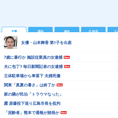
主要
国内
海外
IT 経済
ス
女優・山本舞香 第1子を出産
7歳に暴行か 施設従業員の女逮捕
夫に包丁? 毎日新聞記者の女逮捕
立体駐車場から車落下 夫婦死傷
関東「真夏の暑さ」は終了か
家の隣が民泊「トラウマなった」
露 原爆投下巡り広島市長を批判
「泥酔者」熊本で通報が頻発か