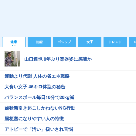
健康
芸能
ゴシップ
女子
トレンド
Y
山口達也 8年ぶり楽器姿に感涙か
運動より代謝 人体の省エネ戦略
大食い女子 46キロ体型の秘密
バランスボール毎日10分で20kg減
躁状態引き起こしかねないNG行動
脳梗塞になりやすい人の特徴
アトピーで「汚い」扱いされ苦悩