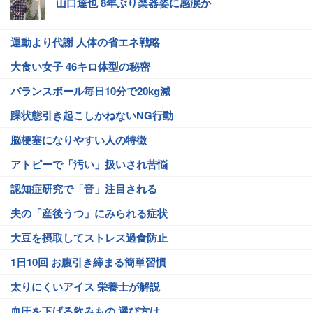
山口達也 8年ぶり楽器姿に感涙か
運動より代謝 人体の省エネ戦略
大食い女子 46キロ体型の秘密
バランスボール毎日10分で20kg減
躁状態引き起こしかねないNG行動
脳梗塞になりやすい人の特徴
アトピーで「汚い」扱いされ苦悩
認知症研究で「音」注目される
夫の「産後うつ」にみられる症状
大豆を摂取してストレス過食防止
1日10回 お腹引き締まる簡単習慣
太りにくいアイス 栄養士が解説
血圧を下げる飲みもの 選び方は