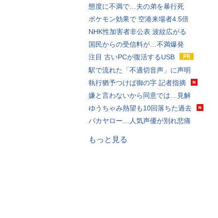
態度に不満で…夫の弟を暴行死
ポケモン効果で 空港来場者4.5倍
NHK性加害者非公表 波紋広がる
国民からの受信料が…不満爆発
注目 古いPCが復活するUSB
駅で流れた「不適切音声」に声明
執行猶予つけば御の字 記者指摘
嫌と言わないから同意では…見解
ゆうちゃみ熱望も10回落ちた過去
バカヤロー…人気声優が別れ悲痛
もっと見る