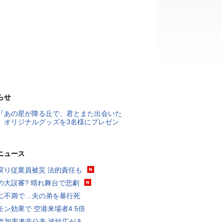
らせ
『あの星が降る丘で、君とまた出会いた
』オリジナルグッズを3名様にプレゼン
ニュース
戻り従業員被災 法的責任も
の大誤審? 晴れ舞台で悲劇
に不満で…夫の弟を暴行死
モン効果で 空港来場者4.5倍
K性加害者非公表 波紋広がる