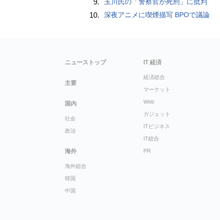
9.
玉川氏の「警察官が死刑」に批判
10.
深夜アニメに喫煙描写 BPOで議論
ニューストップ
IT 経済
経済総合
主要
マーケット
Web
国内
ガジェット
社会
ITビジネス
政治
IT総合
海外
PR
海外総合
韓国
中国