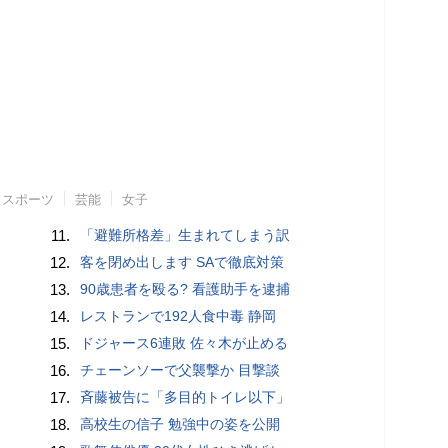
スポーツ
芸能
女子
11.
「避難所格差」生まれてしまう訳
12.
客を閉め出します SAで徹底対策
13.
90歳患者を殴る? 看護助手を逮捕
14.
レストランで192人食中毒 静岡
15.
ドジャース6連敗 佐々木が止める
16.
チェーンソーで父襲撃か 目撃談
17.
斉藤被告に「多目的トイレ以下」
18.
高校生の信子 勉強中の姿を公開