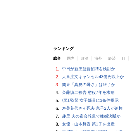
ランキング
総合
国内
政治
海外
経済
IT
1.
中日が新庄監督招聘を検討か
2.
大量注文キャンセル43億円以上か
3.
関東「真夏の暑さ」は終了か
4.
斉藤慎二被告 懲役7年を求刑
5.
須江監督 女子部員に3条件提示
6.
寿美花代さん死去 息子2人が追悼
7.
趣里 夫の密会報道で離婚決断か
8.
女優・山本舞香 第1子を出産