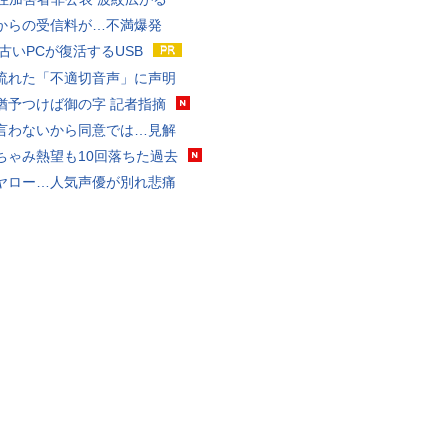
からの受信料が…不満爆発
 古いPCが復活するUSB
流れた「不適切音声」に声明
猶予つけば御の字 記者指摘
言わないから同意では…見解
ちゃみ熱望も10回落ちた過去
ヤロー…人気声優が別れ悲痛