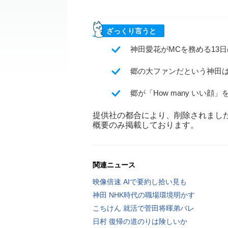
ざっくり言うと
神田愛花がMCを務める13
郷の大ファンだという神田
郷が「How many いい
提供社の都合により、削除されまし
概要のみ掲載しております。
関連ニュース
映像倍速 AIで要約し拾い見も
神田 NHK時代の職場環境明かす
こちけん 就活で菅田将暉弟バレ
日村 復帰の道のりは険しいか