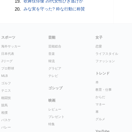
19.
歌舞伎俳優 20代女性ひき逃げか
20.
みな実を守った? 粋な行動に称賛
スポーツ
芸能
女子
海外サッカー
芸能総合
恋愛
日本代表
音楽
ライフスタイル
Jリーグ
韓流
ファッション
プロ野球
グラビア
トレンド
MLB
テレビ
本
ゴルフ
ゴシップ
教育・仕事
テニス
からだ
格闘技
映画
マネー
競馬
レビュー
車
相撲
プレゼント
グルメ
バスケ
特集
バレー
YouTube