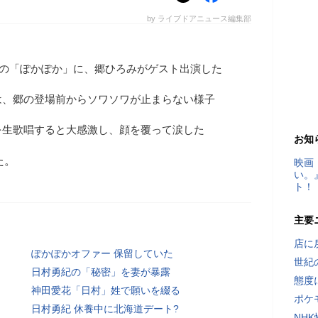
by ライブドアニュース編集部
日の「ぽかぽか」に、郷ひろみがゲスト出演した
は、郷の登場前からソワソワが止まらない様子
顔」を生歌唱すると大感激し、顔を覆って涙した
お知
た。
映画
い。
ト！
主要
店に
ぽかぽかオファー 保留していた
世紀
日村勇紀の「秘密」を妻が暴露
態度
神田愛花「日村」姓で願いを綴る
ポケ
日村勇紀 休養中に北海道デート?
NH