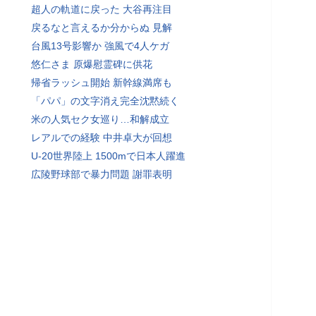
超人の軌道に戻った 大谷再注目
戻るなと言えるか分からぬ 見解
台風13号影響か 強風で4人ケガ
悠仁さま 原爆慰霊碑に供花
帰省ラッシュ開始 新幹線満席も
「パパ」の文字消え完全沈黙続く
米の人気セク女巡り…和解成立
レアルでの経験 中井卓大が回想
U-20世界陸上 1500mで日本人躍進
広陵野球部で暴力問題 謝罪表明