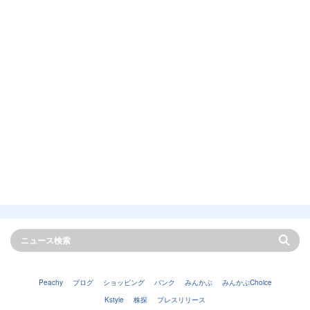
Peachy
ブログ
ショッピング
バンク
みんかぶ
みんかぶChoice
Kstyle
株探
プレスリリース