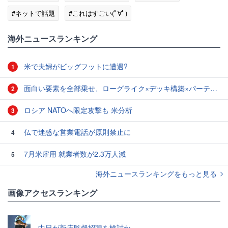
#ネットで話題
#これはすごい(ﾟ∀ﾟ)
海外ニュースランキング
米で夫婦がビッグフットに遭遇?
1
面白い要素を全部乗せ、ローグライク×デッキ構築×パーティ制RPGの「Chrono Ark」を遊んでみた
2
ロシア NATOへ限定攻撃も 米分析
3
仏で迷惑な営業電話が原則禁止に
4
7月米雇用 就業者数が2.3万人減
5
海外ニュースランキングをもっと見る
画像アクセスランキング
中日が新庄監督招聘を検討か