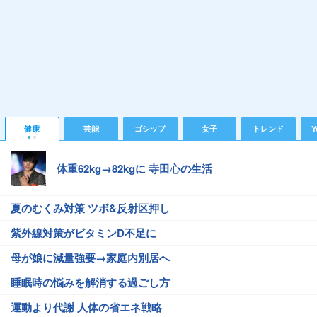
健康
芸能
ゴシップ
女子
トレンド
Y
体重62kg→82kgに 寺田心の生活
夏のむくみ対策 ツボ&反射区押し
紫外線対策がビタミンD不足に
母が娘に減量強要→家庭内別居へ
睡眠時の悩みを解消する過ごし方
運動より代謝 人体の省エネ戦略