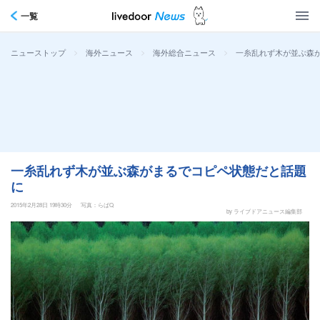
一覧
>
>
>
一糸乱れず木が並ぶ森
ニューストップ
海外ニュース
海外総合ニュース
一糸乱れず木が並ぶ森がまるでコピペ状態だと話題
に
2015年2月28日 19時30分
写真：らばQ
by ライブドアニュース編集部