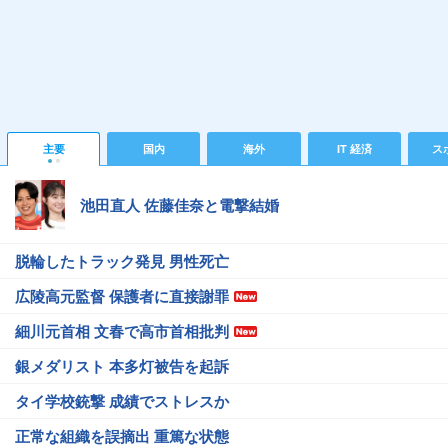
主要
国内
海外
IT 経済
ス
池田直人 佐藤佳奈と電撃結婚
脱輪したトラック発見 男性死亡
広陵高元監督 保護者に直接謝罪
細川元首相 文春で高市首相批判
銀メダリスト 本多灯被告を起訴
タイ学校銃撃 成績でストレスか
正常な組織を誤摘出 重篤な状態