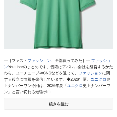
―［ファスト
ファッション
、全部買ってみた］―
ファッショ
ン
Youtuberのまとめです。普段はアパレル会社を経営するかた
わら、ユーチューブやSNSなどを通じて、
ファッション
に関
する役立つ情報を発信しています。◆2026年夏、
ユニクロ
史
上ナンバーワン今回は、2026年夏「
ユニクロ
史上ナンバーワ
ン」と言い切れる最強ポロ
続きを読む