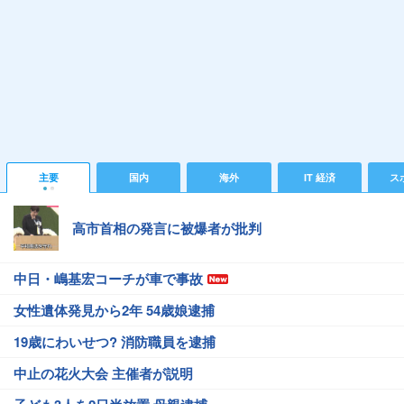
主要
国内
海外
IT 経済
ス
高市首相の発言に被爆者が批判
中日・嶋基宏コーチが車で事故
女性遺体発見から2年 54歳娘逮捕
19歳にわいせつ? 消防職員を逮捕
中止の花火大会 主催者が説明