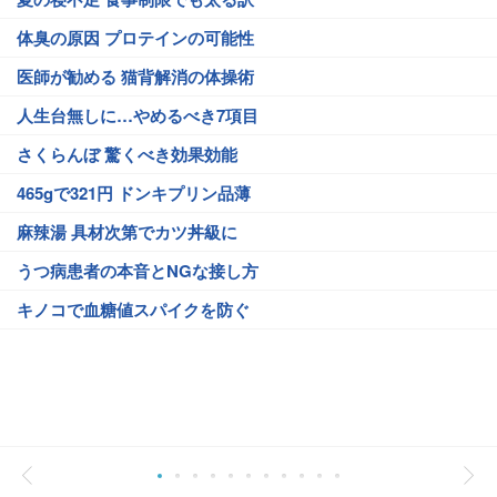
体臭の原因 プロテインの可能性
医師が勧める 猫背解消の体操術
人生台無しに…やめるべき7項目
さくらんぼ 驚くべき効果効能
465gで321円 ドンキプリン品薄
麻辣湯 具材次第でカツ丼級に
うつ病患者の本音とNGな接し方
キノコで血糖値スパイクを防ぐ