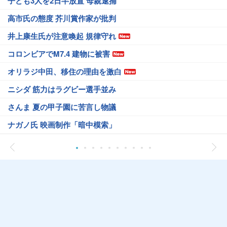
子ども3人を2日半放置 母親逮捕
高市氏の態度 芥川賞作家が批判
井上康生氏が注意喚起 規律守れ
コロンビアでM7.4 建物に被害
オリラジ中田、移住の理由を激白
ニシダ 筋力はラグビー選手並み
さんま 夏の甲子園に苦言し物議
ナガノ氏 映画制作「暗中模索」