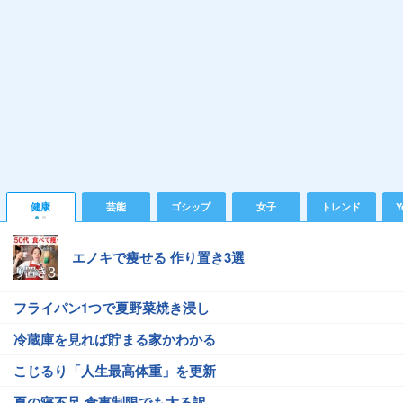
健康
芸能
ゴシップ
女子
トレンド
Y
エノキで痩せる 作り置き3選
フライパン1つで夏野菜焼き浸し
冷蔵庫を見れば貯まる家かわかる
こじるり「人生最高体重」を更新
夏の寝不足 食事制限でも太る訳