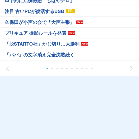
AI予約に店側激怒「もはやテロ」
注目 古いPCが復活するUSB
久保田が小声の会で「大声主張」
プリキュア 撮影ルールを発表
「脱STARTO社」かじ切り…大勝利
「パパ」の文字消え完全沈黙続く