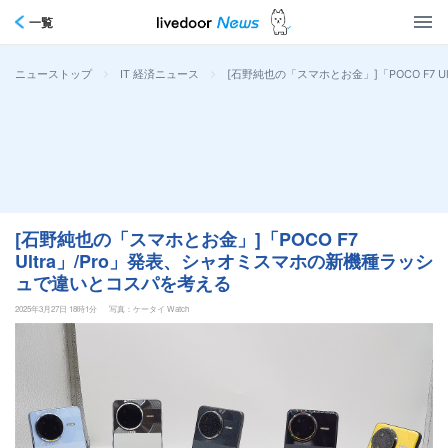
一覧
>
>
[石野純也の「スマホとお金」]「POCO F7
ニューストップ
IT 経済ニュース
[石野純也の「スマホとお金」]「POCO F7
Ultra」/Pro」発表、シャオミスマホの新機種ラッシ
ュで違いとコスパを考える
2025年3月27日 18時1分
写真：ケータイ Watch