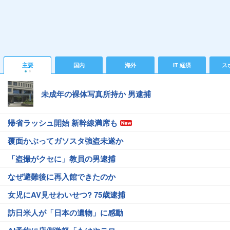
主要
国内
海外
IT 経済
ス
未成年の裸体写真所持か 男逮捕
帰省ラッシュ開始 新幹線満席も
覆面かぶってガソスタ強盗未遂か
「盗撮がクセに」教員の男逮捕
なぜ避難後に再入館できたのか
女児にAV見せわいせつ? 75歳逮捕
訪日米人が「日本の遺物」に感動