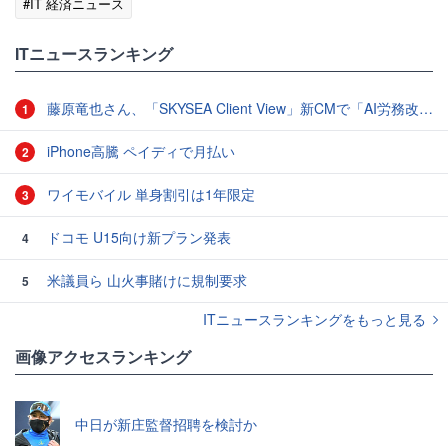
#IT 経済ニュース
ITニュースランキング
藤原竜也さん、「SKYSEA Client View」新CMで「AI労務改善」をアピール 働き方をAIが分析したら「すぐに休んで」と言われる？
1
iPhone高騰 ペイディで月払い
2
ワイモバイル 単身割引は1年限定
3
ドコモ U15向け新プラン発表
4
米議員ら 山火事賭けに規制要求
5
ITニュースランキングをもっと見る
画像アクセスランキング
中日が新庄監督招聘を検討か