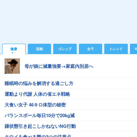
健康
芸能
ゴシップ
女子
トレンド
Y
母が娘に減量強要→家庭内別居へ
睡眠時の悩みを解消する過ごし方
運動より代謝 人体の省エネ戦略
大食い女子 46キロ体型の秘密
バランスボール毎日10分で20kg減
躁状態引き起こしかねないNG行動
キウイを食べる際の3つの注意点