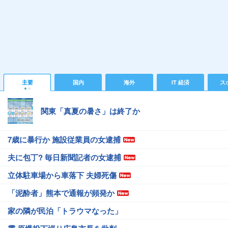
主要
国内
海外
IT 経済
ス
関東「真夏の暑さ」は終了か
7歳に暴行か 施設従業員の女逮捕
夫に包丁? 毎日新聞記者の女逮捕
立体駐車場から車落下 夫婦死傷
「泥酔者」熊本で通報が頻発か
家の隣が民泊「トラウマなった」