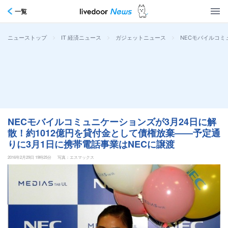
一覧
>
>
>
NECモバイルコミ
ニューストップ
IT 経済ニュース
ガジェットニュース
NECモバイルコミュニケーションズが3月24日に解
散！約1012億円を貸付金として債権放棄――予定通
りに3月1日に携帯電話事業はNECに譲渡
2016年2月29日 19時25分
写真：エスマックス