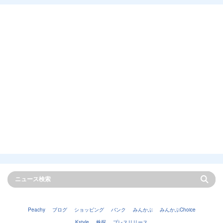
Peachy
ブログ
ショッピング
バンク
みんかぶ
みんかぶChoice
Kstyle
株探
プレスリリース