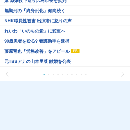
露 原爆投下巡り広島市長を批判
無期刑の「終身刑化」傾向続く
NHK職員性被害 出演者に怒りの声
れいわ「いのちの党」に変更へ
90歳患者を殴る? 看護助手を逮捕
藤原竜也「労務改善」をアピール
元TBSアナの山本里菜 離婚を公表