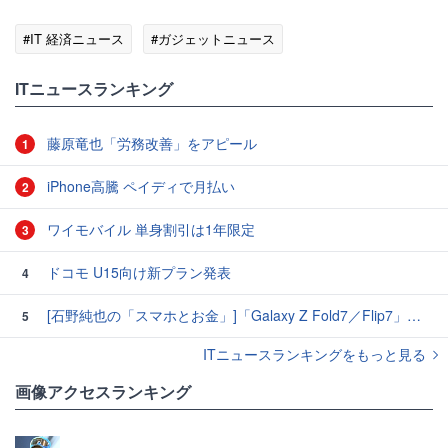
#IT 経済ニュース
#ガジェットニュース
ITニュースランキング
藤原竜也「労務改善」をアピール
1
iPhone高騰 ペイディで月払い
2
ワイモバイル 単身割引は1年限定
3
ドコモ U15向け新プラン発表
4
[石野純也の「スマホとお金」]「Galaxy Z Fold7／Flip7」発表、注目したいソフトバンクの価格攻勢
5
ITニュースランキングをもっと見る
画像アクセスランキング