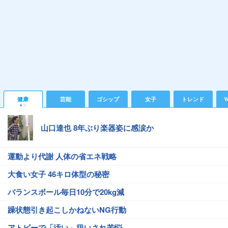
健康
芸能
ゴシップ
女子
トレンド
Y
山口達也 8年ぶり楽器姿に感涙か
運動より代謝 人体の省エネ戦略
大食い女子 46キロ体型の秘密
バランスボール毎日10分で20kg減
躁状態引き起こしかねないNG行動
アトピーで「汚い」扱いされ苦悩