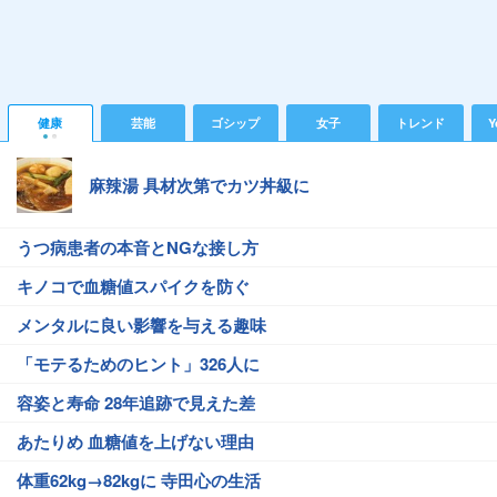
健康
芸能
ゴシップ
女子
トレンド
Y
麻辣湯 具材次第でカツ丼級に
うつ病患者の本音とNGな接し方
キノコで血糖値スパイクを防ぐ
メンタルに良い影響を与える趣味
「モテるためのヒント」326人に
容姿と寿命 28年追跡で見えた差
あたりめ 血糖値を上げない理由
体重62kg→82kgに 寺田心の生活