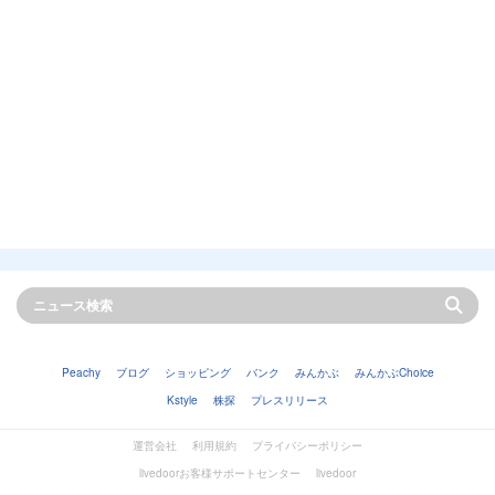
Peachy
ブログ
ショッピング
バンク
みんかぶ
みんかぶChoice
Kstyle
株探
プレスリリース
運営会社
利用規約
プライバシーポリシー
livedoorお客様サポートセンター
livedoor