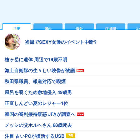
主要
国内
海外
IT 経済
ス
盗撮でSEXY女優のイベント中断?
槍ヶ岳に遺体 周辺で19歳不明
海上自衛隊の生々しい映像が物議
秋田県職員、報道対応で喫煙
風呂を覗くため敷地侵入 49歳男
正直しんどい夏のレジャー1位
韓国の審判接待疑惑 JFAが調査へ
メッシの父ホルヘさん 68歳死去
注目 古いPCが復活するUSB