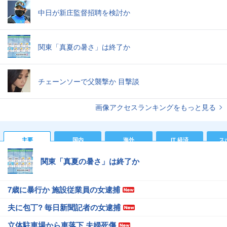
中日が新庄監督招聘を検討か
関東「真夏の暑さ」は終了か
チェーンソーで父襲撃か 目撃談
画像アクセスランキングをもっと見る
主要
国内
海外
IT 経済
ス
関東「真夏の暑さ」は終了か
7歳に暴行か 施設従業員の女逮捕
夫に包丁? 毎日新聞記者の女逮捕
立体駐車場から車落下 夫婦死傷