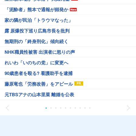
「泥酔者」熊本で通報が頻発か
家の隣が民泊「トラウマなった」
露 原爆投下巡り広島市長を批判
無期刑の「終身刑化」傾向続く
NHK職員性被害 出演者に怒りの声
れいわ「いのちの党」に変更へ
90歳患者を殴る? 看護助手を逮捕
藤原竜也「労務改善」をアピール
元TBSアナの山本里菜 離婚を公表