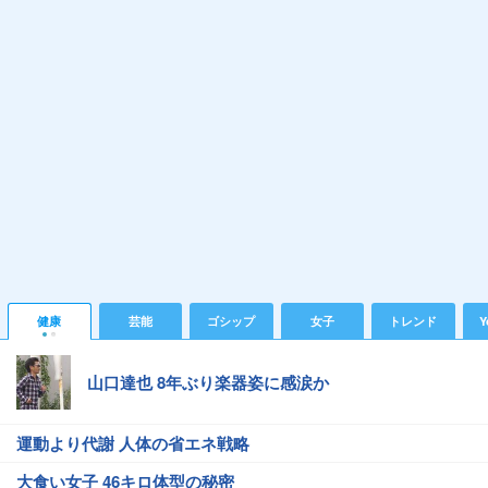
健康
芸能
ゴシップ
女子
トレンド
Y
山口達也 8年ぶり楽器姿に感涙か
運動より代謝 人体の省エネ戦略
大食い女子 46キロ体型の秘密