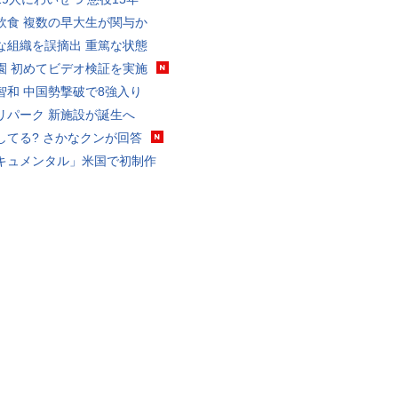
飲食 複数の早大生が関与か
な組織を誤摘出 重篤な状態
園 初めてビデオ検証を実施
智和 中国勢撃破で8強入り
リパーク 新施設が誕生へ
してる? さかなクンが回答
キュメンタル」米国で初制作