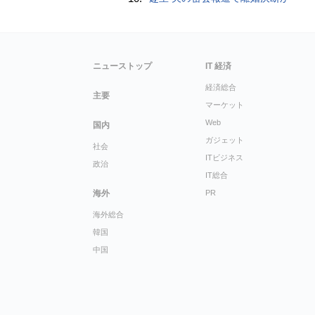
ニューストップ
IT 経済
経済総合
主要
マーケット
Web
国内
ガジェット
社会
ITビジネス
政治
IT総合
海外
PR
海外総合
韓国
中国