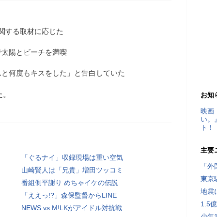
関する取材に応じた
で太陽とビーチを満喫
んと何度もキスをした」と告白していた
た。
お知
映画
い。
ト！
主要
「ぐるナイ」収録現場は重い空気
「外
山崎賢人は「兄貴」増田ツッコミ
東京
番組側平謝り めちゃイケの伝説
地震
「ええっ!?」森保監督からLINE
1.
NEWS vs M!LKがアイドル対抗戦
少年