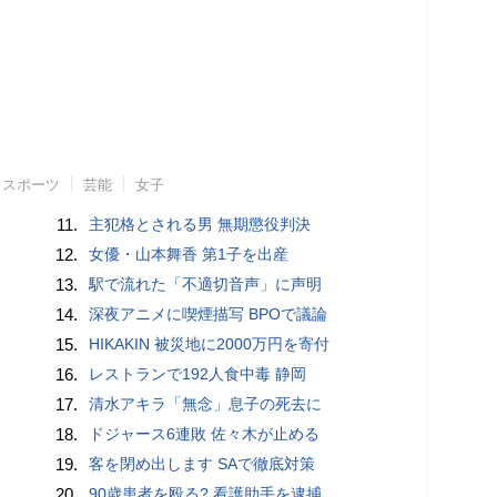
スポーツ
芸能
女子
11.
主犯格とされる男 無期懲役判決
12.
女優・山本舞香 第1子を出産
13.
駅で流れた「不適切音声」に声明
14.
深夜アニメに喫煙描写 BPOで議論
15.
HIKAKIN 被災地に2000万円を寄付
16.
レストランで192人食中毒 静岡
17.
清水アキラ「無念」息子の死去に
18.
ドジャース6連敗 佐々木が止める
19.
客を閉め出します SAで徹底対策
20.
90歳患者を殴る? 看護助手を逮捕