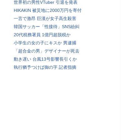
世界初の男性VTuber 引退を発表
HIKAKIN 被災地に2000万円を寄付
一言で激昂 巨漢が女子高生殺害
韓国サッカー「性接待」SNS紛糾
20代税務署員 1億円超脱税か
小学生の女の子にキスか 男逮捕
「超合金の男」デザイナーが死去
動き遅い 台風13号影響長引くか
執行猶予つけば御の字 記者指摘