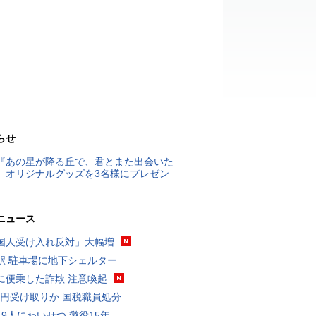
らせ
『あの星が降る丘で、君とまた出会いた
』オリジナルグッズを3名様にプレゼン
ニュース
国人受け入れ反対」大幅増
駅 駐車場に地下シェルター
に便乗した詐欺 注意喚起
5億円受け取りか 国税職員処分
19人にわいせつ 懲役15年