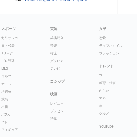
スポーツ
芸能
女子
海外サッカー
芸能総合
恋愛
日本代表
音楽
ライフスタイル
Jリーグ
韓流
ファッション
プロ野球
グラビア
トレンド
MLB
テレビ
本
ゴルフ
ゴシップ
教育・仕事
テニス
からだ
格闘技
映画
マネー
競馬
レビュー
車
相撲
プレゼント
グルメ
バスケ
特集
バレー
YouTube
フィギュア