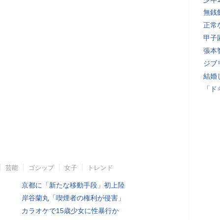
無銭
正常
甲子
張本
ジブ
結婚
「ド
芸能
ゴシップ
女子
トレンド
京都に「新たな移動手段」初上陸
岸谷蘭丸「喫煙者の権利が侵害」
カラオケで15歳少女に性暴行か