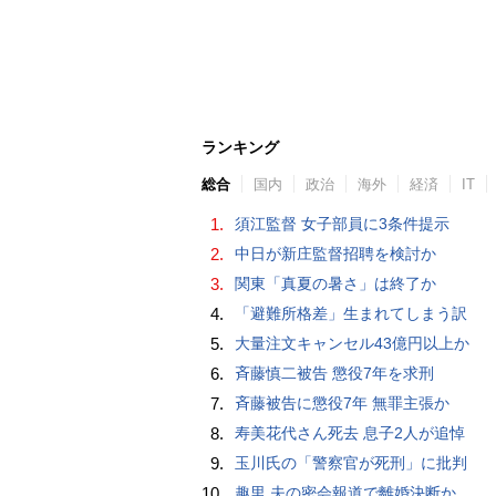
ランキング
総合
国内
政治
海外
経済
IT
1.
須江監督 女子部員に3条件提示
2.
中日が新庄監督招聘を検討か
3.
関東「真夏の暑さ」は終了か
4.
「避難所格差」生まれてしまう訳
5.
大量注文キャンセル43億円以上か
6.
斉藤慎二被告 懲役7年を求刑
7.
斉藤被告に懲役7年 無罪主張か
8.
寿美花代さん死去 息子2人が追悼
9.
玉川氏の「警察官が死刑」に批判
10.
趣里 夫の密会報道で離婚決断か