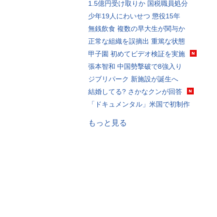
1.5億円受け取りか 国税職員処分
少年19人にわいせつ 懲役15年
無銭飲食 複数の早大生が関与か
正常な組織を誤摘出 重篤な状態
甲子園 初めてビデオ検証を実施
張本智和 中国勢撃破で8強入り
ジブリパーク 新施設が誕生へ
結婚してる? さかなクンが回答
「ドキュメンタル」米国で初制作
もっと見る