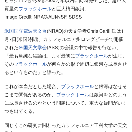
ビッグバンから8億7000万年以内に同時発生した、超巨大
質量の
ブラックホール
と巨大楕円銀河。
Image Credit: NRAO/AUI/NSF, SDSS
米国国立電波天文台
(NRAO)の天文学者Chris Carilli氏は1
月7日(米国時間)、カリフォルニア州ロングビーチで開催
された
米国天文学会
(ASS)の会議の中で報告を行ない、
「最も単純な結論は、まず最初に
ブラックホール
が生じ、
その
ブラックホール
が何らかの形で周辺に銀河を成長させ
るというものだ」と語った。
これが本当だとした場合、
ブラックホール
と銀河はなぜそ
こまで関係があるのか、
ブラックホール
は銀河をどのよう
に成長させるのかという問題について、重大な疑問がいく
つも出てくる。
同じくこの研究に関わったカリフォルニア工科大学の天文