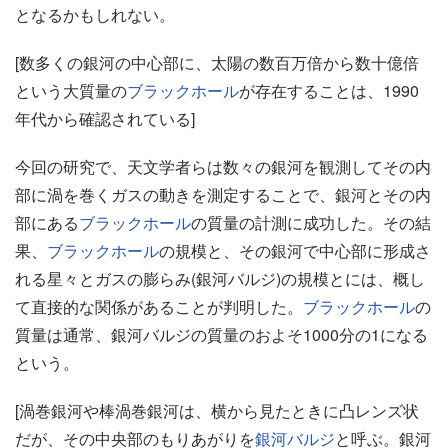
となるかもしれない。
[数多くの銀河の中心部に、太陽の数百万倍から数十億倍
という大質量の
ブラックホール
が存在することは、1990
年代から確認されている]
今回の研究で、天文学者らは数々の銀河を観測してその内
部に渦を巻くガスの動きを測定することで、銀河とその内
部にある
ブラックホール
の質量の計測に成功した。その結
果、
ブラックホール
の規模と、その銀河で中心部に形成さ
れる星々とガスの膨らみ(銀河バルジ)の規模とには、概し
て直接的な関係があることが判明した。
ブラックホール
の
質量は通常、銀河バルジの質量のおよそ1000分の1になる
という。
[渦巻銀河や棒渦巻銀河は、横から見たときに凸レンズ状
だが、その中央部のもりあがりを
銀河バルジ
と呼ぶ。銀河