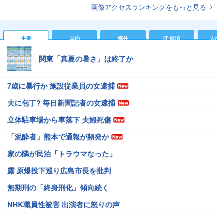
画像アクセスランキングをもっと見る
主要
国内
海外
IT 経済
ス
関東「真夏の暑さ」は終了か
7歳に暴行か 施設従業員の女逮捕
夫に包丁? 毎日新聞記者の女逮捕
立体駐車場から車落下 夫婦死傷
「泥酔者」熊本で通報が頻発か
家の隣が民泊「トラウマなった」
露 原爆投下巡り広島市長を批判
無期刑の「終身刑化」傾向続く
NHK職員性被害 出演者に怒りの声