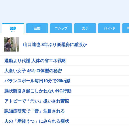
健康
芸能
ゴシップ
女子
トレンド
Y
山口達也 8年ぶり楽器姿に感涙か
運動より代謝 人体の省エネ戦略
大食い女子 46キロ体型の秘密
バランスボール毎日10分で20kg減
躁状態引き起こしかねないNG行動
アトピーで「汚い」扱いされ苦悩
認知症研究で「音」注目される
夫の「産後うつ」にみられる症状