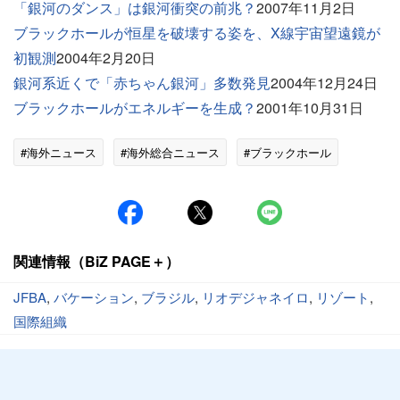
「銀河のダンス」は銀河衝突の前兆？
2007年11月2日
ブラックホールが恒星を破壊する姿を、X線宇宙望遠鏡が
初観測
2004年2月20日
銀河系近くで「赤ちゃん銀河」多数発見
2004年12月24日
ブラックホールがエネルギーを生成？
2001年10月31日
#海外ニュース
#海外総合ニュース
#ブラックホール
関連情報（BiZ PAGE＋）
JFBA
,
バケーション
,
ブラジル
,
リオデジャネイロ
,
リゾート
,
国際組織