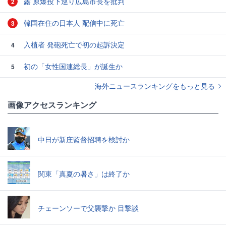
露 原爆投下巡り広島市長を批判
2
韓国在住の日本人 配信中に死亡
3
入植者 発砲死亡で初の起訴決定
4
初の「女性国連総長」が誕生か
5
海外ニュースランキングをもっと見る
画像アクセスランキング
中日が新庄監督招聘を検討か
関東「真夏の暑さ」は終了か
チェーンソーで父襲撃か 目撃談