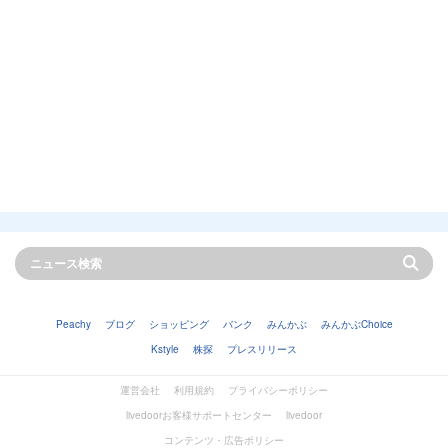
Peachy
ブログ
ショッピング
バンク
みんかぶ
みんかぶChoice
Kstyle
株探
プレスリリース
運営会社
利用規約
プライバシーポリシー
livedoorお客様サポートセンター
livedoor
コンテンツ・広告ポリシー