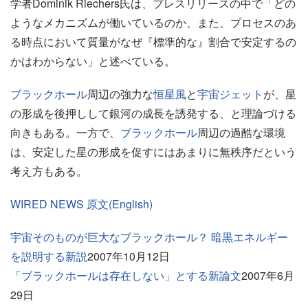
学者Dominik Riechers氏は、プレスリリースの中で「どの
ようなメカニズムが働いているのか、また、プロセスのあ
る時点において質量がなぜ『標準的な』割合で安定するの
かはわからない」と述べている。
ブラックホール
周辺の強力な
恒星風
と
宇宙ジェット
が、星
の形成を後押しして銀河の成長を誘発する、と理論づける
向きもある。一方で、
ブラックホール
周辺の過酷な環境
は、安定した星の形成を促すにはあまりに無秩序だという
考え方もある。
WIRED NEWS 原文(English)
宇宙そのものが巨大なブラックホール？ 暗黒エネルギー
を説明する新説
2007年10月12日
「ブラックホールは存在しない」とする新論文
2007年6月
29日