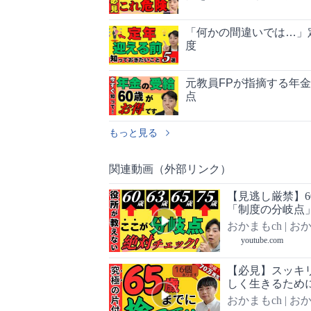
「何かの間違いでは…」
度
元教員FPが指摘する年
点
もっと見る
関連動画（外部リンク）
【見逃し厳禁】6
「制度の分岐点
おかまもch |
youtube.com
【必見】スッキリ
しく生きるために
る】
おかまもch |