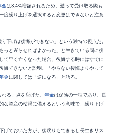
年金
は8.4%増額されるため、遡って受け取る際も
一度繰り上げを選択すると変更はできないと注意
繰り下げは後悔ができない」という独特の視点だ。
もっと遅らせればよかった」と生きている間に後
して早く亡くなった場合、後悔する時にはすでに
後悔できないと説明。「やらない後悔よりやって
年金
に関しては「逆になる」と語る。
られる」点を挙げた。
年金
は保険の一種であり、長
的な資産の枯渇に備えるという意味で、繰り下げ
下げておいた方が、後戻りもできるし長生きリス