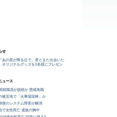
らせ
『あの星が降る丘で、君とまた出会いた
』オリジナルグッズを3名様にプレゼン
ニュース
歳国税職員が脱税か 懲戒免職
の被災地で「火事場泥棒」か
郵便のシステム障害が解消
泊で女性死亡 遺族の胸中
で19歳女性死亡 線路に侵入?