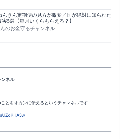
んきん定期便の見方が激変／国が絶対に知られた
真実5選【毎月いくらもらえる？】
 おかんのお金守るチャンネル
ャンネル
堅い専門家ではなく、息子の立場から、お金のことをオカンに伝えるというチャンネルです！                
WtsUZoKHA3w