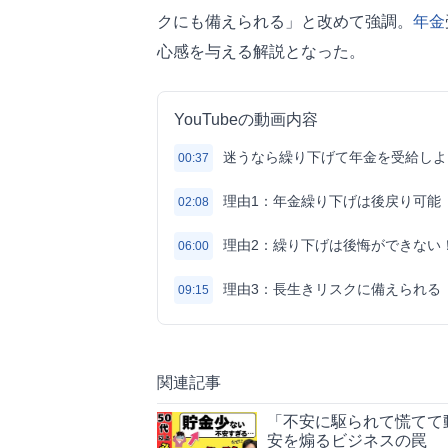
クにも備えられる」と改めて強調。
年金
心感を与える解説となった。
YouTubeの動画内容
迷うなら繰り下げて年金を受給しよ
00:37
理由1：年金繰り下げは後戻り可能
02:08
理由2：繰り下げは後悔ができない
06:00
理由3：長生きリスクに備えられる
09:15
関連記事
「不安に駆られて慌てて
安を煽るビジネスの罠