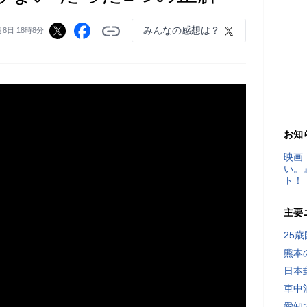
みんなの感想は？
月8日 18時8分
お知
映画
い。
ト！
主要
25
熊本
日本
車中
愛知