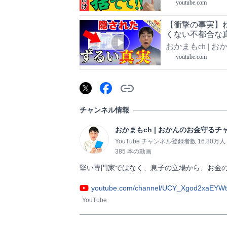
youtube.com
【衝撃の事実】ね
くない不都合な
おかまもch |
youtube.com
チャンネル情報
おかまもch | おかんのお金守るチ
YouTube チャンネル登録者数 16.80万人
385 本の動画
youtube.com/channel/UCY_Xgod2xaEY
YouTube