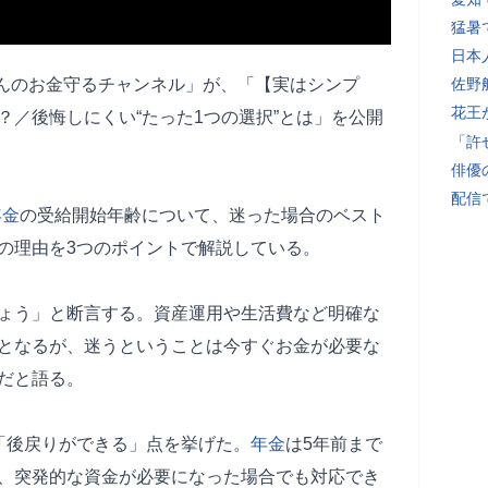
猛暑
日本
おかんのお金守るチャンネル」が、「【実はシンプ
佐野
花王
？／後悔しにくい“たった1つの選択”とは」を公開
「許
俳優
配信
年金
の受給開始年齢について、迷った場合のベスト
の理由を3つのポイントで解説している。
ょう」と断言する。資産運用や生活費など明確な
となるが、迷うということは今すぐお金が必要な
だと語る。
「後戻りができる」点を挙げた。
年金
は5年前まで
、突発的な資金が必要になった場合でも対応でき