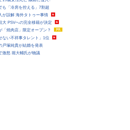
でも「冷房を控える」7割超
人が誤解 海外タトゥー事情
航大 PSVへの完全移籍が決定
が「焼肉店」限定オープン？
せない不祥事タレント」1位
の戸塚純貴が結婚を発表
で激怒 堀大輔氏が物議