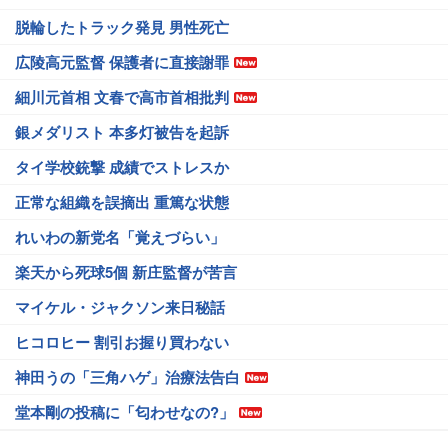
脱輪したトラック発見 男性死亡
広陵高元監督 保護者に直接謝罪
細川元首相 文春で高市首相批判
銀メダリスト 本多灯被告を起訴
タイ学校銃撃 成績でストレスか
正常な組織を誤摘出 重篤な状態
れいわの新党名「覚えづらい」
楽天から死球5個 新庄監督が苦言
マイケル・ジャクソン来日秘話
ヒコロヒー 割引お握り買わない
神田うの「三角ハゲ」治療法告白
堂本剛の投稿に「匂わせなの?」