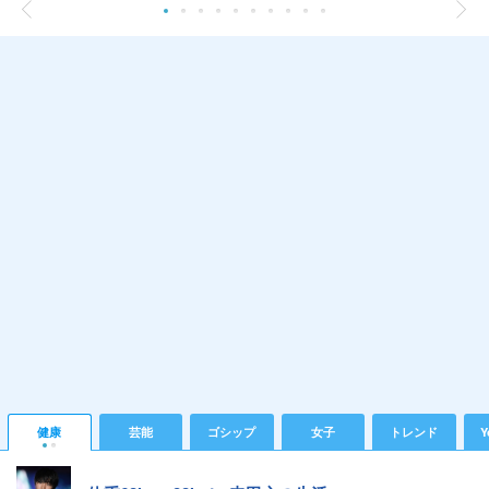
健康
芸能
ゴシップ
女子
トレンド
Y