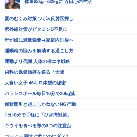
体重62kg→82kgに 寺田心の生活
夏のむくみ対策 ツボ&反射区押し
紫外線対策がビタミンD不足に
母が娘に減量強要→家庭内別居へ
睡眠時の悩みを解消する過ごし方
運動より代謝 人体の省エネ戦略
歯科の保健治療を巡る「大嘘」
大食い女子 46キロ体型の秘密
バランスボール毎日10分で20kg減
躁状態引き起こしかねないNG行動
1日10分で手軽に「ひざ痛対策」
キウイを食べる際の3つの注意点
コーヒー 朝すぐ飲むのはダメ?