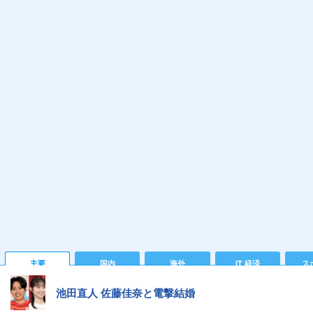
主要
国内
海外
IT 経済
ス
池田直人 佐藤佳奈と電撃結婚