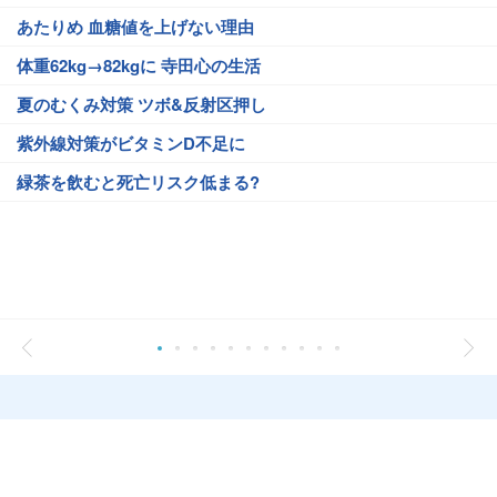
あたりめ 血糖値を上げない理由
体重62kg→82kgに 寺田心の生活
夏のむくみ対策 ツボ&反射区押し
紫外線対策がビタミンD不足に
緑茶を飲むと死亡リスク低まる?