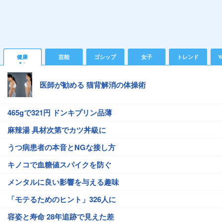
健康
芸能
ゴシップ
女子
トレンド
Y
医師が勧める 猫背解消の体操術
465gで321円 ドンキプリン品薄
麻辣湯 具材次第でカツ丼級に
うつ病患者の本音とNGな接し方
キノコで血糖値スパイクを防ぐ
メンタルに良い影響を与える趣味
「モテるためのヒント」326人に
容姿と寿命 28年追跡で見えた差