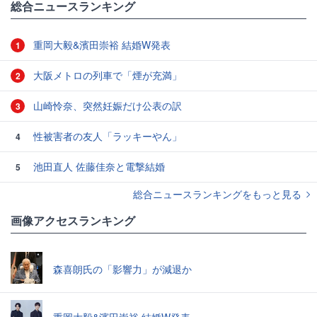
総合ニュースランキング
重岡大毅&濱田崇裕 結婚W発表
1
大阪メトロの列車で「煙が充満」
2
山崎怜奈、突然妊娠だけ公表の訳
3
性被害者の友人「ラッキーやん」
4
池田直人 佐藤佳奈と電撃結婚
5
総合ニュースランキングをもっと見る
画像アクセスランキング
森喜朗氏の「影響力」が減退か
重岡大毅&濱田崇裕 結婚W発表