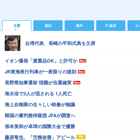
主要
国内
海外
IT 経済
ス
台湾代表、長崎の平和式典を欠席
イオン爆発「貴重品OK」と許可か
JR東海夜行列車が一夜限りの復刻
長野県知事選挙 現職が当選確実
海水浴で3人が流される 1人死亡
海上自衛隊の生々しい映像が物議
韓国の審判接待疑惑 JFAが調査へ
張本美和が卓球の国際大会で優勝
藤原竜也、「労務改善」アピール