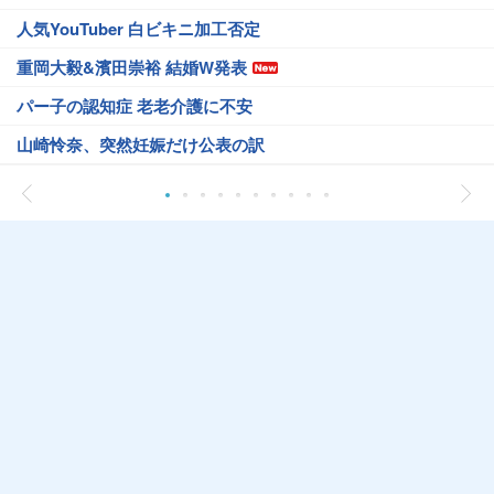
人気YouTuber 白ビキニ加工否定
重岡大毅&濱田崇裕 結婚W発表
パー子の認知症 老老介護に不安
山崎怜奈、突然妊娠だけ公表の訳