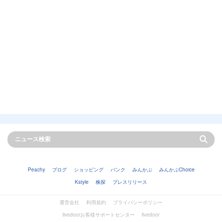
Peachy
ブログ
ショッピング
バンク
みんかぶ
みんかぶChoice
Kstyle
株探
プレスリリース
運営会社
利用規約
プライバシーポリシー
livedoorお客様サポートセンター
livedoor