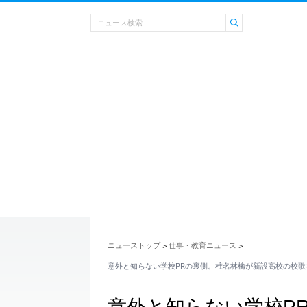
ニューストップ
仕事・教育ニュース
>
>
意外と知らない学校PRの裏側。椎名林檎が新設高校の校歌
意外と知らない学校P