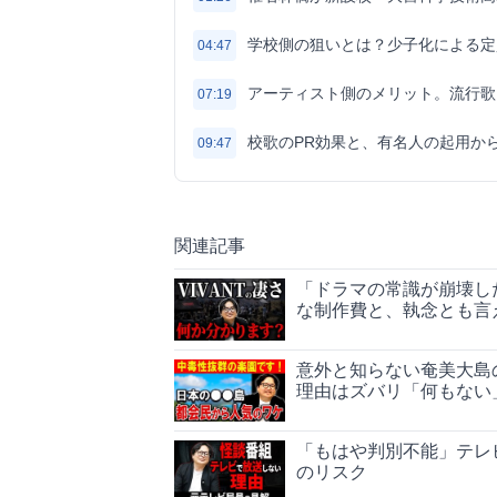
学校側の狙いとは？少子化による定
04:47
アーティスト側のメリット。流行歌
07:19
校歌のPR効果と、有名人の起用か
09:47
関連記事
「ドラマの常識が崩壊した
な制作費と、執念とも言
意外と知らない奄美大島
理由はズバリ「何もない
「もはや判別不能」テレ
のリスク