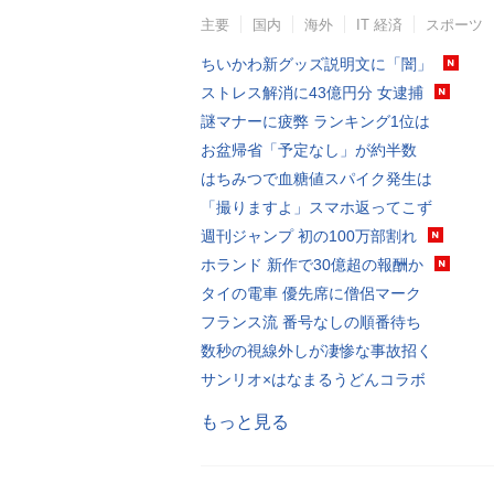
主要
国内
海外
IT 経済
スポーツ
ちいかわ新グッズ説明文に「闇」
ストレス解消に43億円分 女逮捕
謎マナーに疲弊 ランキング1位は
お盆帰省「予定なし」が約半数
はちみつで血糖値スパイク発生は
「撮りますよ」スマホ返ってこず
週刊ジャンプ 初の100万部割れ
ホランド 新作で30億超の報酬か
タイの電車 優先席に僧侶マーク
フランス流 番号なしの順番待ち
数秒の視線外しが凄惨な事故招く
サンリオ×はなまるうどんコラボ
もっと見る