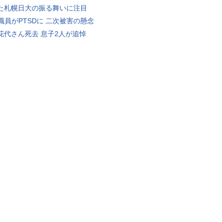
た札幌日大の振る舞いに注目
K職員がPTSDに 二次被害の懸念
花代さん死去 息子2人が追悼