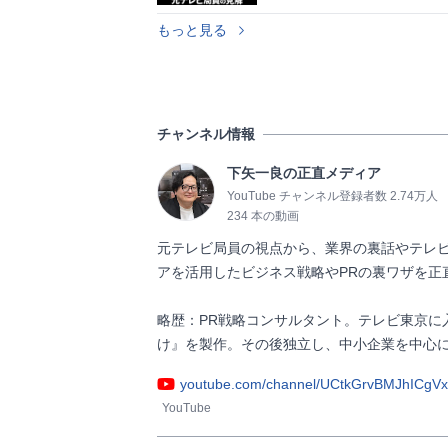
もっと見る
チャンネル情報
下矢一良の正直メディア
YouTube チャンネル登録者数 2.74万人
234 本の動画
元テレビ局員の視点から、業界の裏話やテレ
アを活用したビジネス戦略やPRの裏ワザを正
略歴：PR戦略コンサルタント。テレビ東京に
け』を製作。その後独立し、中小企業を中心に広報・PRの
youtube.com/channel/UCtkGrvBMJhICgVx
YouTube