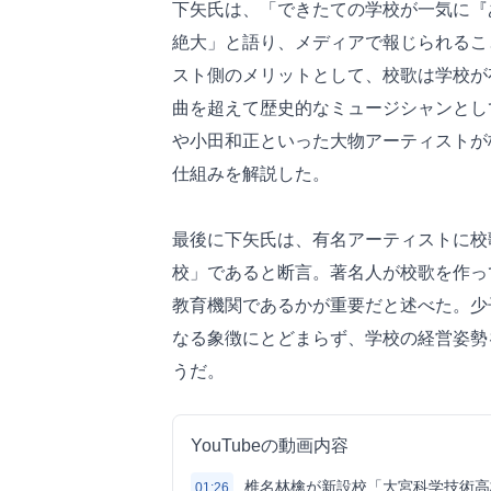
下矢氏は、「できたての学校が一気に『
絶大」と語り、メディアで報じられるこ
スト側のメリットとして、校歌は学校が
曲を超えて歴史的なミュージシャンとし
や小田和正といった大物アーティストが
仕組みを解説した。
最後に下矢氏は、有名アーティストに校
校」であると断言。著名人が校歌を作っ
教育機関であるかが重要だと述べた。少
なる象徴にとどまらず、学校の経営姿勢
うだ。
YouTubeの動画内容
椎名林檎が新設校「大宮科学技術高
01:26