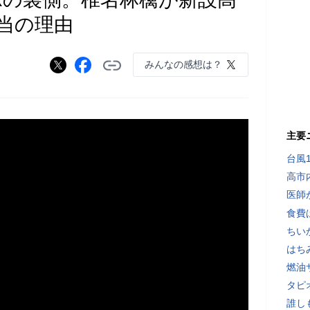
当の理由
みんなの感想は？
主要
台風
高市
医師
食費
ちい
はち
燃油
タピ
誰し