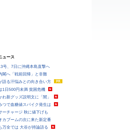
ニュース
13号、7日に沖縄本島直撃へ
内閣へ「戦前回帰」と非難
が語る汗悩みとの向き合い方
は1日500円未満 貧困危機
かわ新グッズ説明文に「闇」
みつで血糖値スパイク発生は
サーチャージ 秋に値下げも
オカブームの次に来た新定番
も万全では 大谷が持論語る