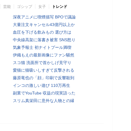
芸能
ゴシップ
女子
トレンド
深夜アニメに喫煙描写 BPOで議論
大量注文キャンセル43億円以上か
血圧を下げる飲みもの 選び方は
中央線高架に落書き被害 SNS怒り
気象予報士 初ナイトプール満喫
伊織もえの最新画像にファン騒然
スコ猫 洗面所で首かしげ見守り
愛猫に猫吸いしすぎて反撃される
藤原竜也の「顔」印刷で反響殺到
インコの激しい遊び 110万再生
副業でYouTube 収益の現実語った
スリム真栄田に意外な人物との縁