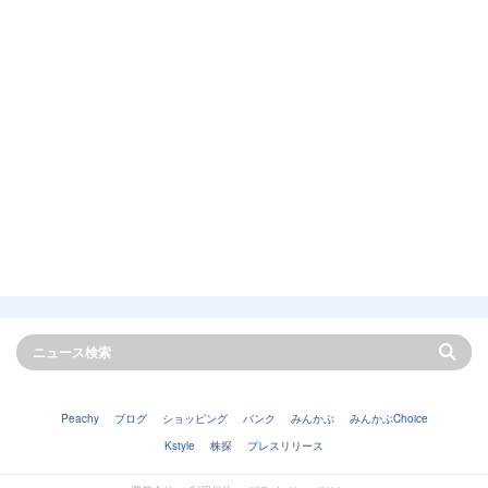
Peachy
ブログ
ショッピング
バンク
みんかぶ
みんかぶChoice
Kstyle
株探
プレスリリース