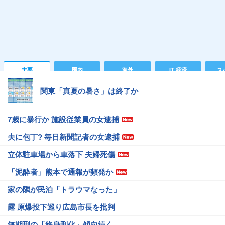
主要
国内
海外
IT 経済
ス
関東「真夏の暑さ」は終了か
7歳に暴行か 施設従業員の女逮捕
夫に包丁? 毎日新聞記者の女逮捕
立体駐車場から車落下 夫婦死傷
「泥酔者」熊本で通報が頻発か
家の隣が民泊「トラウマなった」
露 原爆投下巡り広島市長を批判
無期刑の「終身刑化」傾向続く