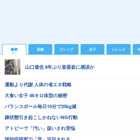
健康
芸能
ゴシップ
女子
トレンド
Y
山口達也 8年ぶり楽器姿に感涙か
運動より代謝 人体の省エネ戦略
大食い女子 46キロ体型の秘密
バランスボール毎日10分で20kg減
躁状態引き起こしかねないNG行動
アトピーで「汚い」扱いされ苦悩
認知症研究で「音」注目される