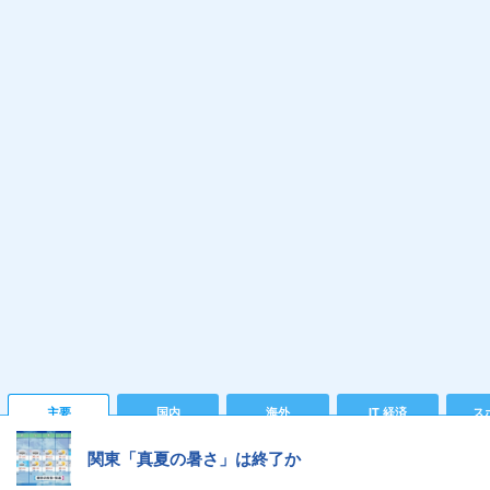
主要
国内
海外
IT 経済
ス
関東「真夏の暑さ」は終了か