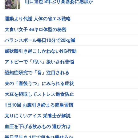
山口達也 8年ぶり楽器姿に感涙か
運動より代謝 人体の省エネ戦略
大食い女子 46キロ体型の秘密
バランスボール毎日10分で20kg減
躁状態引き起こしかねないNG行動
アトピーで「汚い」扱いされ苦悩
認知症研究で「音」注目される
夫の「産後うつ」にみられる症状
大豆を摂取してストレス過食防止
1日10回 お腹引き締まる簡単習慣
太りにくいアイス 栄養士が解説
血圧を下げる飲みもの 選び方は
毎日早歩き 1年で何キロ痩せるか