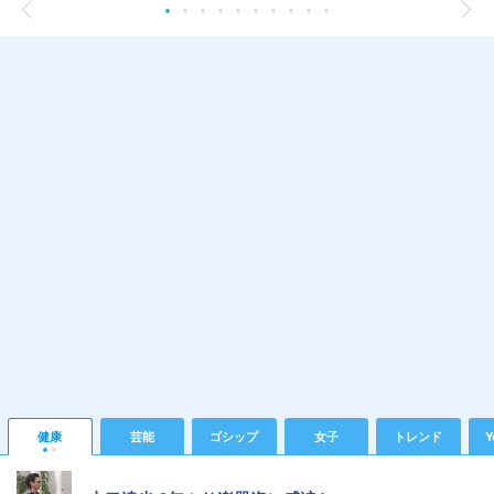
健康
芸能
ゴシップ
女子
トレンド
Y