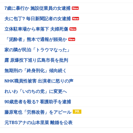
7歳に暴行か 施設従業員の女逮捕
夫に包丁? 毎日新聞記者の女逮捕
立体駐車場から車落下 夫婦死傷
「泥酔者」熊本で通報が頻発か
家の隣が民泊「トラウマなった」
露 原爆投下巡り広島市長を批判
無期刑の「終身刑化」傾向続く
NHK職員性被害 出演者に怒りの声
れいわ「いのちの党」に変更へ
90歳患者を殴る? 看護助手を逮捕
藤原竜也「労務改善」をアピール
元TBSアナの山本里菜 離婚を公表