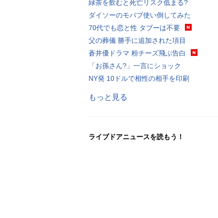
緑茶を飲むと死亡リスク低まる?
ダイソーのモバブ使い倒してみた
70代でも恋と性 タブーは不要
父の葬儀 勝手に追加された項目
蒼井優ドラマ 粉チーズ飛ぶ告白
「お孫さん?」一言にショック
NY発 10ドルで相性の相手を印刷
もっと見る
ライブドアニュースを読もう！