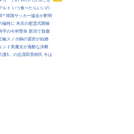
グルト いつ食べたらいいの
待? 韓国サッカー協会が釈明
の犠牲に 米兵の慰霊式開催
騎手の今村聖奈 新潟で負傷
五輪スノボ銅の冨田が結婚
ェンド美魔女が過酷な決断
介護5」の志茂田景樹氏 今は