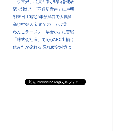
「ウマ娘」出演声優が結婚を発表
駅で流れた「不適切音声」に声明
初来日 10歳少年が渋谷で大興奮
高須幹弥氏 初めてのしゃぶ葉
わんこラーメン「早食い」に苦戦
「株式会社嵐」で5人のFC出揃う
休みだが疲れる 隠れ疲労対策は