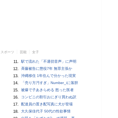
スポーツ
芸能
女子
11.
駅で流れた「不適切音声」に声明
12.
斉藤被告に懲役7年 無罪主張か
13.
沖縄移住 1年住んで分かった現実
14.
「売り方汚すぎ」Number_iに落胆
15.
被爆で子あきらめる 怒った医者
16.
コンビニの割引おにぎり買わぬ訳
17.
配達員の置き配写真に犬が登場
18.
大久保佳代子 50代の性欲事情