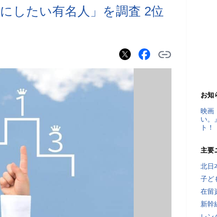
司にしたい有名人」を調査 2位
お知
映画
い。
ト！
主要
北日
子ど
在留
新幹
レン