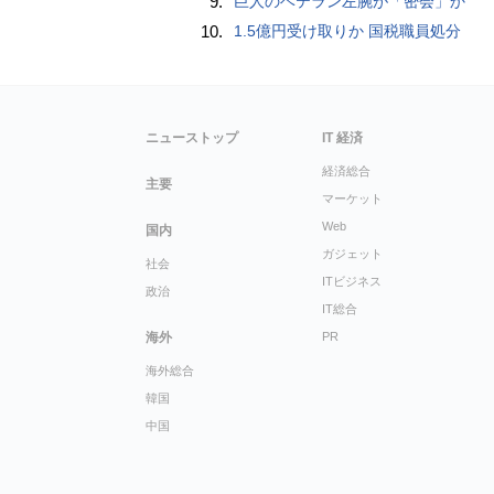
9.
巨人のベテラン左腕が「密会」か
10.
1.5億円受け取りか 国税職員処分
ニューストップ
IT 経済
経済総合
主要
マーケット
Web
国内
ガジェット
社会
ITビジネス
政治
IT総合
海外
PR
海外総合
韓国
中国