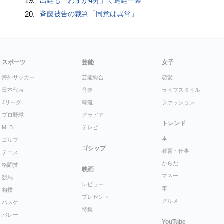
19.
出廷も「わずか4分」で退廷一幕
20.
斉藤被告の裁判「同意は異常」
スポーツ
芸能
女子
海外サッカー
芸能総合
恋愛
日本代表
音楽
ライフスタイル
Jリーグ
韓流
ファッション
プロ野球
グラビア
トレンド
MLB
テレビ
本
ゴルフ
ゴシップ
教育・仕事
テニス
からだ
格闘技
映画
マネー
競馬
レビュー
車
相撲
プレゼント
グルメ
バスケ
特集
バレー
YouTube