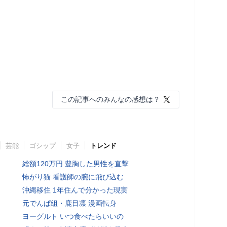
この記事へのみんなの感想は？
芸能
ゴシップ
女子
トレンド
総額120万円 豊胸した男性を直撃
怖がり猫 看護師の腕に飛び込む
沖縄移住 1年住んで分かった現実
元でんぱ組・鹿目凛 漫画転身
ヨーグルト いつ食べたらいいの