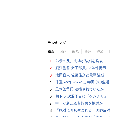
ランキング
総合
国内
政治
海外
経済
IT
1.
俳優の及川光博が結婚を発表
2.
須江監督 女子部員に3条件提示
3.
池田直人 佐藤佳奈と電撃結婚
4.
体重62kg→82kgに 寺田心の生活
5.
黒木啓司氏 逮捕されていたか
6.
朝ドラ 次週予告に「ゲンナリ」
7.
中日が新庄監督招聘を検討か
8.
「絶対に奇形生まれる」医師反対