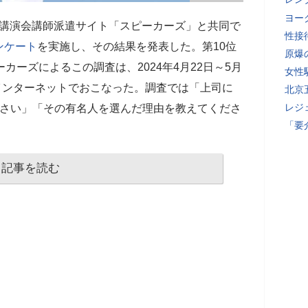
ヨー
4日、講演会講師派遣サイト「スピーカーズ」と共同で
性接
ンケート
を実施し、その結果を発表した。第10位
原爆
ーカーズによるこの調査は、2024年4月22日～5月
女性
、インターネットでおこなった。調査では「上司に
北京
レジ
ださい」「その有名人を選んだ理由を教えてくださ
「要
記事を読む