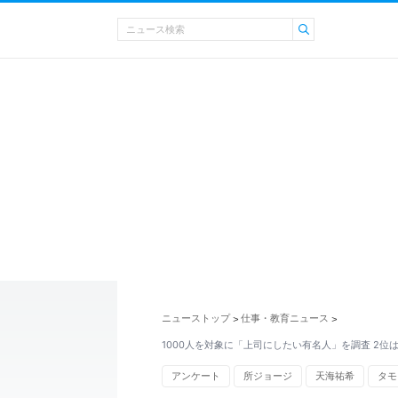
ニューストップ
仕事・教育ニュース
>
>
1000人を対象に「上司にしたい有名人」を調査 2位
アンケート
所ジョージ
天海祐希
タモ
カズレーザー