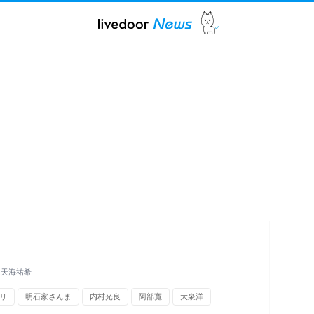
は天海祐希
リ
明石家さんま
内村光良
阿部寛
大泉洋