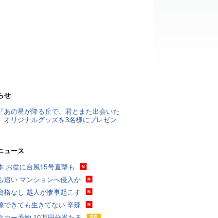
らせ
『あの星が降る丘で、君とまた出会いた
』オリジナルグッズを3名様にプレゼン
ニュース
本 お盆に台風15号直撃も
も追い マンションへ侵入か
資格なし 越人が惨事起こす
線できても生きてない 辛辣
タカー予約 10万円分当たる