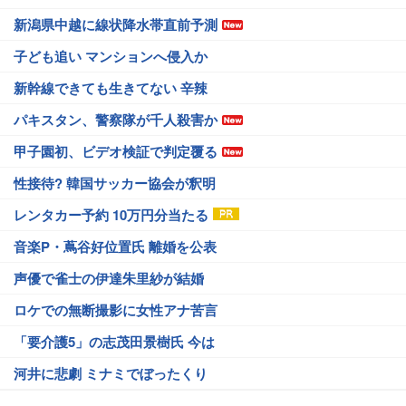
新潟県中越に線状降水帯直前予測
子ども追い マンションへ侵入か
新幹線できても生きてない 辛辣
パキスタン、警察隊が千人殺害か
甲子園初、ビデオ検証で判定覆る
性接待? 韓国サッカー協会が釈明
レンタカー予約 10万円分当たる
音楽P・蔦谷好位置氏 離婚を公表
声優で雀士の伊達朱里紗が結婚
ロケでの無断撮影に女性アナ苦言
「要介護5」の志茂田景樹氏 今は
河井に悲劇 ミナミでぼったくり