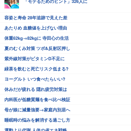
「モテるためのヒント」326人に
容姿と寿命 28年追跡で見えた差
あたりめ 血糖値を上げない理由
体重62kg→82kgに 寺田心の生活
夏のむくみ対策 ツボ&反射区押し
紫外線対策がビタミンD不足に
緑茶を飲むと死亡リスク低まる?
ヨーグルト いつ食べたらいい?
休みだが疲れる 隠れ疲労対策は
内科医が低糖質麺を食べ比べ検証
母が娘に減量強要→家庭内別居へ
睡眠時の悩みを解消する過ごし方
運動より代謝 人体の省エネ戦略