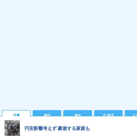
主要
国内
海外
IT 経済
ス
円安影響考えず 豪遊する家庭も