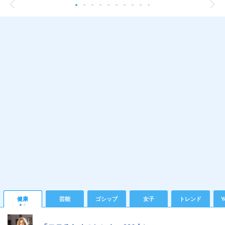
健康
芸能
ゴシップ
女子
トレンド
Y