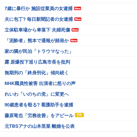
7歳に暴行か 施設従業員の女逮捕
夫に包丁? 毎日新聞記者の女逮捕
立体駐車場から車落下 夫婦死傷
「泥酔者」熊本で通報が頻発か
家の隣が民泊「トラウマなった」
露 原爆投下巡り広島市長を批判
無期刑の「終身刑化」傾向続く
NHK職員性被害 出演者に怒りの声
れいわ「いのちの党」に変更へ
90歳患者を殴る? 看護助手を逮捕
藤原竜也「労務改善」をアピール
元TBSアナの山本里菜 離婚を公表