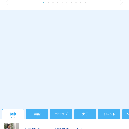
健康
芸能
ゴシップ
女子
トレンド
Y