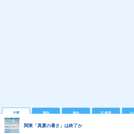
主要
国内
海外
IT 経済
ス
関東「真夏の暑さ」は終了か