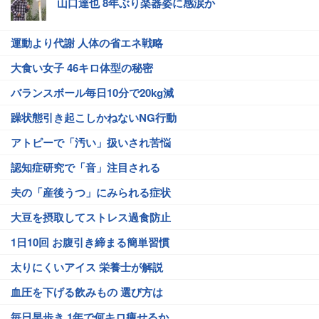
山口達也 8年ぶり楽器姿に感涙か
運動より代謝 人体の省エネ戦略
大食い女子 46キロ体型の秘密
バランスボール毎日10分で20kg減
躁状態引き起こしかねないNG行動
アトピーで「汚い」扱いされ苦悩
認知症研究で「音」注目される
夫の「産後うつ」にみられる症状
大豆を摂取してストレス過食防止
1日10回 お腹引き締まる簡単習慣
太りにくいアイス 栄養士が解説
血圧を下げる飲みもの 選び方は
毎日早歩き 1年で何キロ痩せるか