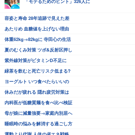
「モテるためのヒント」326人に
容姿と寿命 28年追跡で見えた差
あたりめ 血糖値を上げない理由
体重62kg→82kgに 寺田心の生活
夏のむくみ対策 ツボ&反射区押し
紫外線対策がビタミンD不足に
緑茶を飲むと死亡リスク低まる?
ヨーグルト いつ食べたらいいの
休みだが疲れる 隠れ疲労対策は
内科医が低糖質麺を食べ比べ検証
母が娘に減量強要→家庭内別居へ
睡眠時の悩みを解消する過ごし方
運動より代謝 人体の省エネ戦略