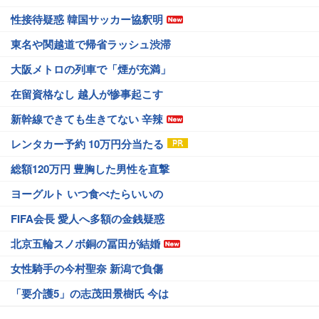
性接待疑惑 韓国サッカー協釈明
東名や関越道で帰省ラッシュ渋滞
大阪メトロの列車で「煙が充満」
在留資格なし 越人が惨事起こす
新幹線できても生きてない 辛辣
レンタカー予約 10万円分当たる
総額120万円 豊胸した男性を直撃
ヨーグルト いつ食べたらいいの
FIFA会長 愛人へ多額の金銭疑惑
北京五輪スノボ銅の冨田が結婚
女性騎手の今村聖奈 新潟で負傷
「要介護5」の志茂田景樹氏 今は