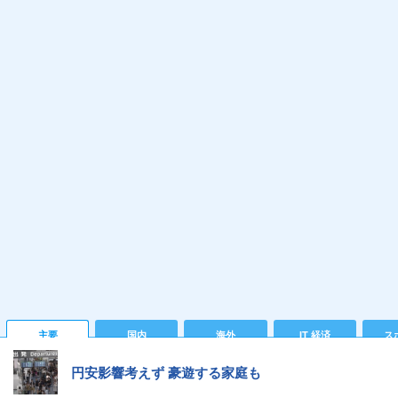
主要
国内
海外
IT 経済
ス
円安影響考えず 豪遊する家庭も