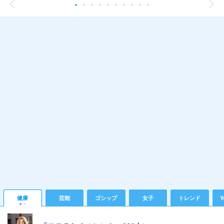
健康
芸能
ゴシップ
女子
トレンド
Y