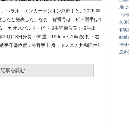
服は
手、ヘラル・エンカーナシオン外野手と、2026 年
「外
意したと発表した。なお、背番号は、ビド選手は4
久保
なる。▼ オスバルド・ビド投手守備位置：投手出
有明
0月18日身長・体 重：190cm・79kg投 打：右
結婚
神田
ン選手守備位置：外野手出 身：ドミニカ共和国生年
黒木
記事を読む