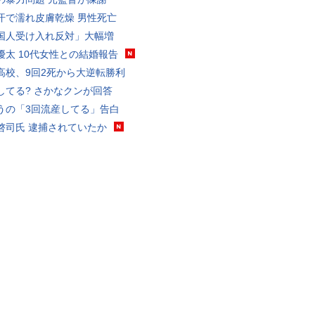
汗で濡れ皮膚乾燥 男性死亡
国人受け入れ反対」大幅増
優太 10代女性との結婚報告
高校、9回2死から大逆転勝利
してる? さかなクンが回答
うの「3回流産してる」告白
啓司氏 逮捕されていたか