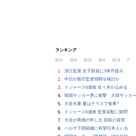
ランキング
総合
国内
政治
海外
経済
IT
1.
須江監督 女子部員に3条件提示
2.
中日が新庄監督招聘を検討か
3.
ドジャース6連敗 佐々木が止める
4.
韓国サッカー界に衝撃 大韓サッカー協会に外国人審判への“性的接待”疑惑 韓国メディア
5.
大谷夫妻 夏はテラスで食事?
6.
ドジャース6連敗 監督采配に疑問
7.
大谷が異例の申し出 回収の背景
8.
バルサ下部組織に有望日本人いる