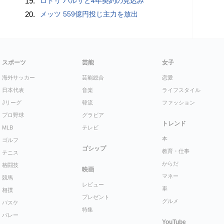
19.
ロドリ バルサと4年契約の見込み
20.
メッツ 559億円投じ主力を放出
スポーツ
芸能
女子
海外サッカー
芸能総合
恋愛
日本代表
音楽
ライフスタイル
Jリーグ
韓流
ファッション
プロ野球
グラビア
トレンド
MLB
テレビ
本
ゴルフ
ゴシップ
教育・仕事
テニス
からだ
格闘技
映画
マネー
競馬
レビュー
車
相撲
プレゼント
グルメ
バスケ
特集
バレー
YouTube