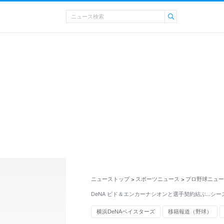
ニューストップ
スポーツニュース
プロ野球ニュー
>
>
DeNA ビド＆エンカーナシオンと選手契約結ぶ…シ
横浜DeNAベイスターズ
移籍報道（野球）