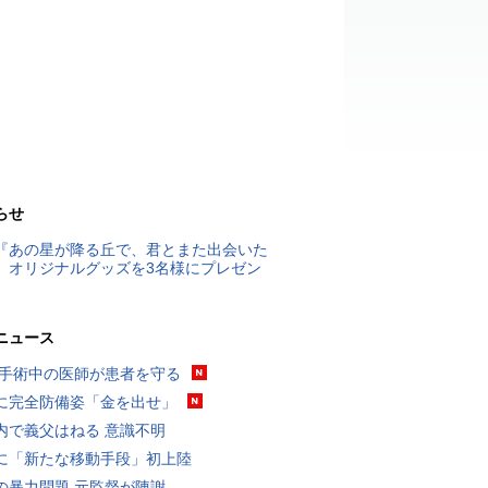
らせ
『あの星が降る丘で、君とまた出会いた
』オリジナルグッズを3名様にプレゼン
ニュース
 手術中の医師が患者を守る
に完全防備姿「金を出せ」
内で義父はねる 意識不明
に「新たな移動手段」初上陸
の暴力問題 元監督が陳謝