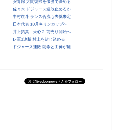
安青錦 大関復帰を優勝で決める
佐々木 ドジャース連敗止めるか
中村敬斗 ランス合流も去就未定
日本代表 10月キリンカップへ
井上拓真―天心２ 前売り開始へ
レ軍3連勝 村上を封じ込める
ドジャース連敗 朗希と由伸が鍵