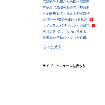
武豊騎手 札幌から英国へ大移動
本多灯 危険運転起訴でSNS謝罪
甲子園初 ビデオ検証も判定維持
大谷翔平 PSで先発外れる見方
マイコラス 代打でスクイズ成功
石川祐希 悔しさを力に変える
韓国協会 五輪銅メダルが危機に
もっと見る
ライブドアニュースを読もう！