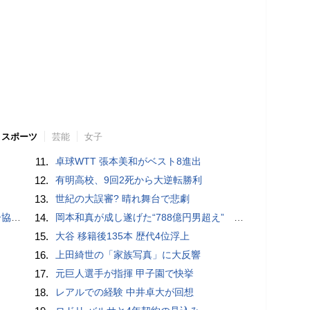
スポーツ
芸能
女子
11.
卓球WTT 張本美和がベスト8進出
12.
有明高校、9回2死から大逆転勝利
13.
世紀の大誤審? 晴れ舞台で悲劇
が報道
14.
岡本和真が成し遂げた“788億円男超え” いつのまにか「3位」…見据える球団記録更新
15.
大谷 移籍後135本 歴代4位浮上
16.
上田綺世の「家族写真」に大反響
17.
元巨人選手が指揮 甲子園で快挙
18.
レアルでの経験 中井卓大が回想