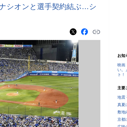
カーナシオンと選手契約結ぶ…シ
お知
映画
い。
ト！
主要
地震
真夏
敷地
京都
広陵