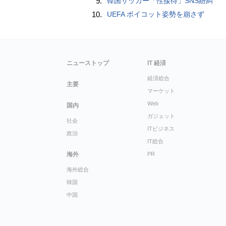
9.
韓国サッカー「性接待」SNS紛糾
10.
UEFA ボイコット姿勢を崩さず
ニューストップ
IT 経済
経済総合
主要
マーケット
Web
国内
ガジェット
社会
ITビジネス
政治
IT総合
海外
PR
海外総合
韓国
中国