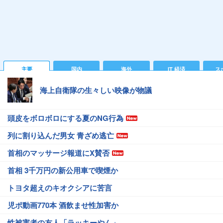
主要
国内
海外
IT 経済
ス
海上自衛隊の生々しい映像が物議
頭皮をボロボロにする夏のNG行為
列に割り込んだ男女 青ざめ逃亡
首相のマッサージ報道にX賛否
首相 3千万円の新公用車で喫煙か
トヨタ超えのキオクシアに苦言
児ポ動画770本 酒飲ませ性加害か
性被害者の友人「ラッキーやん」