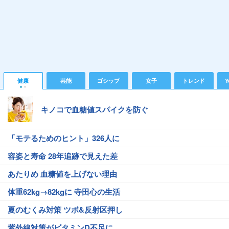
健康
芸能
ゴシップ
女子
トレンド
Y
キノコで血糖値スパイクを防ぐ
「モテるためのヒント」326人に
容姿と寿命 28年追跡で見えた差
あたりめ 血糖値を上げない理由
体重62kg→82kgに 寺田心の生活
夏のむくみ対策 ツボ&反射区押し
紫外線対策がビタミンD不足に