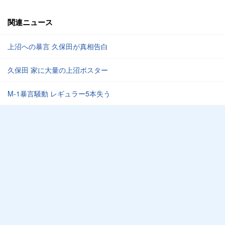
関連ニュース
上沼への暴言 久保田が真相告白
久保田 家に大量の上沼ポスター
M-1暴言騒動 レギュラー5本失う