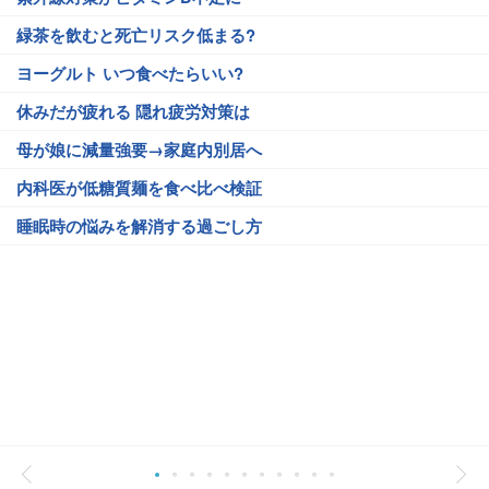
緑茶を飲むと死亡リスク低まる?
ヨーグルト いつ食べたらいい?
休みだが疲れる 隠れ疲労対策は
母が娘に減量強要→家庭内別居へ
内科医が低糖質麺を食べ比べ検証
睡眠時の悩みを解消する過ごし方